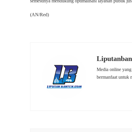
semestinya mendukung optimalisasi layanan publik jus
(AN/Red)
Liputanban
Media online yang
bermanfaat untuk 