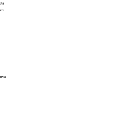
ita
ses
anya