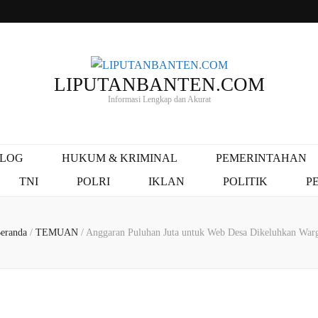
LIPUTANBANTEN.COM
Informasi Lengkap dan Akurat
ALOG
HUKUM & KRIMINAL
PEMERINTAHAN
TNI
POLRI
IKLAN
POLITIK
P
eranda
/
TEMUAN
/
Anggaran Puluhan Juta untuk Web Desa Dikeluhkan War