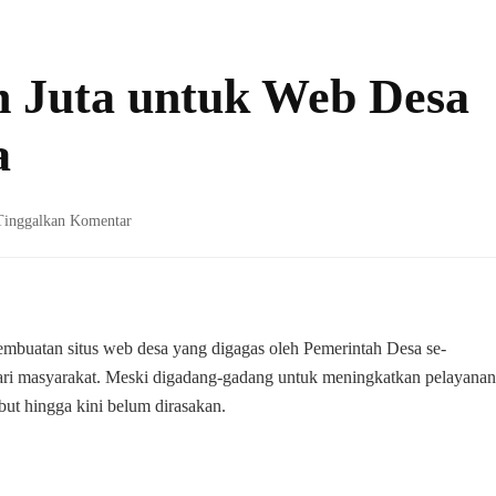
 Juta untuk Web Desa
a
pada
Tinggalkan Komentar
Anggaran
Puluhan
Juta
untuk
Web
mbuatan situs web desa yang digagas oleh Pemerintah Desa se-
Desa
ri masyarakat. Meski digadang-gadang untuk meningkatkan pelayanan
Dikeluhkan
ebut hingga kini belum dirasakan.
Warga