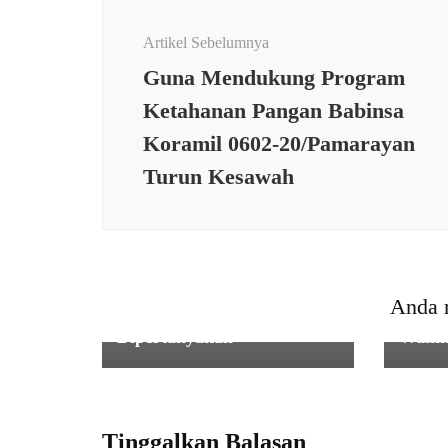
Navigasi
Artikel
Artikel Sebelumnya
Guna Mendukung Program
Ketahanan Pangan Babinsa
Koramil 0602-20/Pamarayan
Turun Kesawah
TEMUAN
TEMU
Diduga Gunakan Puing
Didug
Bata Sebagai Pondasi,
Sumba
Proyek Irigasi di Desa
Sekol
Anda 
Lebak Wangi
Seran
Dipertanyakan
Walim
Tinggalkan Balasan