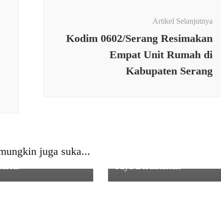
Artikel Selanjutnya
Kodim 0602/Serang Resimakan
Empat Unit Rumah di
Kabupaten Serang
AN
a Berkedok
TEMUAN
ngan, Komiteu
Pengguna Jalan Terganggu
ah di MTsN 1 Kota
Akibat Material Proyek
mungkin juga suka...
g Dikeluhkan
Pisew di Desa Panyaungan
urid.
Jaya Berantakan