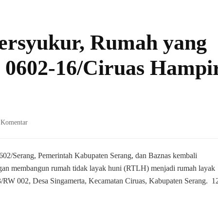
ersyukur, Rumah yang
 0602-16/Ciruas Hampi
pada
 Komentar
Bapak
Madbani
Bersyukur,
602/Serang, Pemerintah Kabupaten Serang, dan Baznas kembali
Rumah
gan membangun rumah tidak layak huni (RTLH) menjadi rumah layak
yang
/RW 002, Desa Singamerta, Kecamatan Ciruas, Kabupaten Serang. 1
dibangun
Koramil
0602-
16/Ciruas