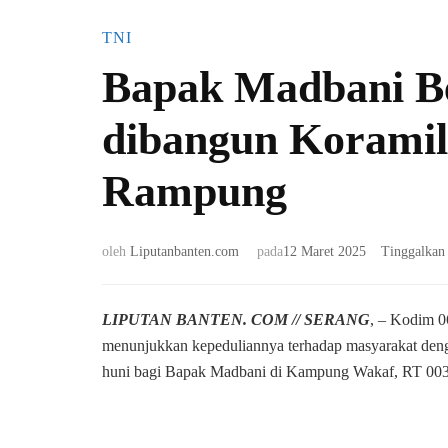
wilayah terpencil. Di lokasi
kegiatan, terlihat personel
TNI
TNI bersama warga bahu-
Bapak Madbani B
membahu mengerjakan
pembuatan rangka besi
sebagai struktur utama
dibangun Koramil
jembatan, serta melakukan
persiapan pengecoran.
Rampung
Selain itu, alat berat juga
dikerahkan guna
mempercepat proses
oleh
Liputanbanten.com
pada
12 Maret 2025
Tinggalkan
pembangunan agar berjalan
lebih efektif dan efisien.
Babinsa Koramil 0602-
LIPUTAN BANTEN. COM // SERANG
, – Kodim 0
19/Cikande, Kopka Sigit,
menunjukkan kepeduliannya terhadap masyarakat den
menyampaikan bahwa
huni bagi Bapak Madbani di Kampung Wakaf, RT 003
keterlibatan TNI dalam
pembangunan ini
merupakan bentuk
dukungan nyata terhadap