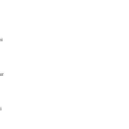
ni
ur
i