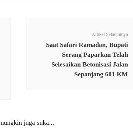
Artikel Selanjutnya
Saat Safari Ramadan, Bupati
Serang Paparkan Telah
Selesaikan Betonisasi Jalan
Sepanjang 601 KM
L
,
TNI
TNI
il 0602-02/Kasemen
Babinsa Kodim 0602/Seran
kan Bantuan untuk
Ikuti Pelatihan Manajemen
mungkin juga suka...
 Terdampak Banjir di
Pendampingan Pompanisas
a Lama
Melalui Video Conference