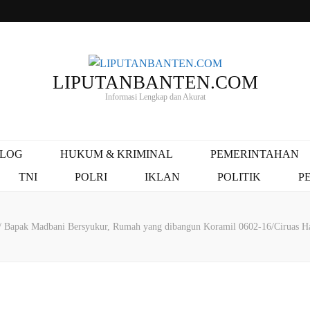
LIPUTANBANTEN.COM
Informasi Lengkap dan Akurat
ALOG
HUKUM & KRIMINAL
PEMERINTAHAN
TNI
POLRI
IKLAN
POLITIK
P
/
Bapak Madbani Bersyukur, Rumah yang dibangun Koramil 0602-16/Ciruas 