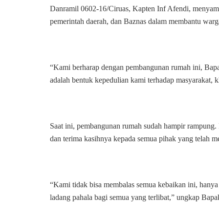
Danramil 0602-16/Ciruas, Kapten Inf Afendi, menyam
kebutuhan masyarakat di
wilayah binaannya. “Kami
pemerintah daerah, dan Baznas dalam membantu warg
bersama warga terus
bergotong royong agar
pembangunan jembatan ini
dapat selesai tepat waktu.
“Kami berharap dengan pembangunan rumah ini, Bapak
Harapannya, jembatan ini
adalah bentuk kepedulian kami terhadap masyarakat,
nantinya dapat
mempermudah aktivitas
masyarakat sehari-hari,
terutama dalam akses
Saat ini, pembangunan rumah sudah hampir rampung.
ekonomi dan pendidikan,”
dan terima kasihnya kepada semua pihak yang telah
ujarnya. Sementara itu,
Komandan Kodim
0602/Serang, Kolonel Arm
Oke Kistiyanto, S.A.P.,
“Kami tidak bisa membalas semua kebaikan ini, hanya
M.S.M. menegaskan bahwa
ladang pahala bagi semua yang terlibat,” ungkap Bap
TNI akan terus hadir di
tengah masyarakat dalam