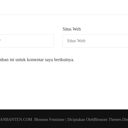
Situs Web
mban ini untuk komentar saya berikutnya.
TANBANTEN.COM
.
Blossom Feminine | Diciptakan Oleh
Blossom Themes
.Dit