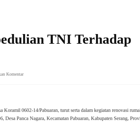
edulian TNI Terhadap
pada
kan Komentar
Bentuk
Nyata
Kepedulian
TNI
Terhadap
 Koramil 0602-14/Pabuaran, turut serta dalam kegiatan renovasi rum
Masyarakat
06, Desa Panca Nagara, Kecamatan Pabuaran, Kabupaten Serang, Provi