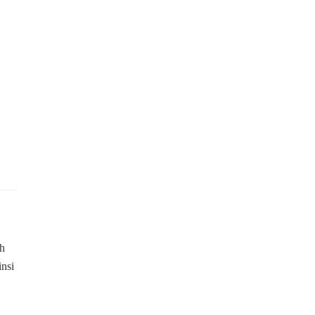
ah
nsi