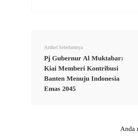
Navigasi
Artikel
Artikel Sebelumnya
Pj Gubernur Al Muktabar:
Kiai Memberi Kontribusi
Banten Menuju Indonesia
HUKU
Emas 2045
KRIM
Babin
SOSIAL
,
TNI
0104/
Satu Atap, Seribu Asa :
0601/
Kodim 0602/Serang
Apara
Anda 
Menyentuh Hati Melalui
Patro
Program Rutilahu
Wilay