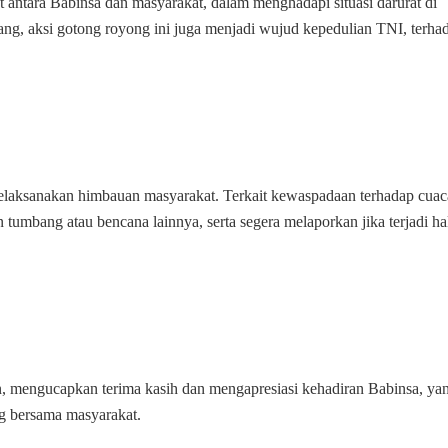
t antara Babinsa dan masyarakat, dalam menghadapi situasi darurat di
g, aksi gotong royong ini juga menjadi wujud kepedulian TNI, terha
elaksanakan himbauan masyarakat. Terkait kewaspadaan terhadap cuac
tumbang atau bencana lainnya, serta segera melaporkan jika terjadi ha
 mengucapkan terima kasih dan mengapresiasi kehadiran Babinsa, ya
 bersama masyarakat.