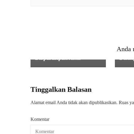
HUKU
PENDIDIKAN
,
PERISTIWA
,
SOSIAL
KRIM
Biopori Solusi Cerdas
Insid
Mengelola Sampah dan Air,
Diker
Anda 
Rektor Unsija Ajak Semua
LH Mi
Berpartisipasi Aktif
Dalang
Tinggalkan Balasan
Alamat email Anda tidak akan dipublikasikan.
Ruas ya
Komentar