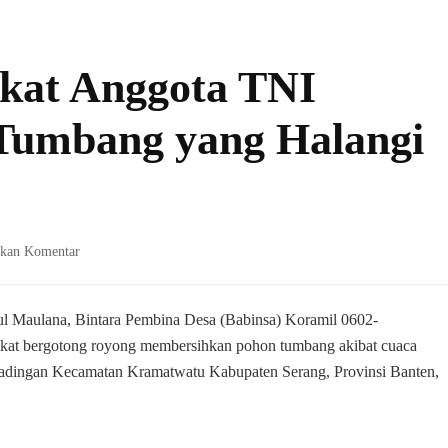
kat Anggota TNI
Tumbang yang Halangi
pada
lkan Komentar
Bersama
Masyarakat
Anggota
l Maulana, Bintara Pembina Desa (Babinsa) Koramil 0602-
TNI
kat bergotong royong membersihkan pohon tumbang akibat cuaca
Bersihkan
adingan Kecamatan Kramatwatu Kabupaten Serang, Provinsi Banten,
Pohon
Tumbang
yang
Halangi