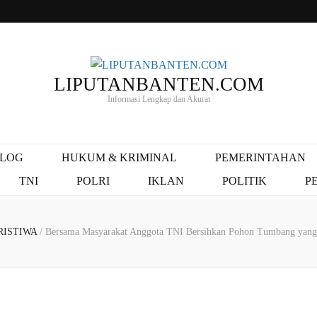
LIPUTANBANTEN.COM
Informasi Lengkap dan Akurat
ALOG
HUKUM & KRIMINAL
PEMERINTAHAN
TNI
POLRI
IKLAN
POLITIK
P
RISTIWA
/
Bersama Masyarakat Anggota TNI Bersihkan Pohon Tumbang yang 