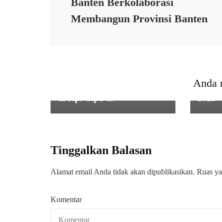
Banten Berkolaborasi
Membangun Provinsi Banten
SOSIAL
,
TNI
Babinsa Koramil
PEME
0116/Cikeusik Gotong
Pergu
Royong Bersama Warga
Komin
Anda 
Bangun Jembatan Darurat
dalam
di Kp. Cipa’as
2025
Tinggalkan Balasan
Alamat email Anda tidak akan dipublikasikan.
Ruas ya
Komentar