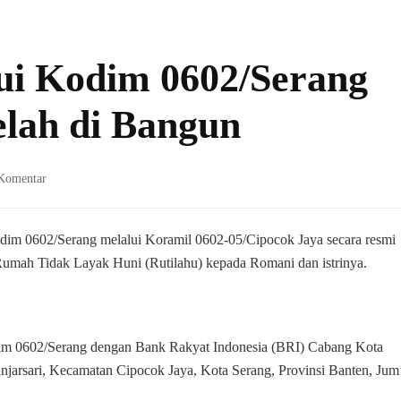
lui Kodim 0602/Serang
lah di Bangun
pada
Komentar
BRI
Peduli,
Melalui
odim 0602/Serang melalui Koramil 0602-05/Cipocok Jaya secara resmi
Kodim
 Rumah Tidak Layak Huni (Rutilahu) kepada Romani dan istrinya.
0602/Serang
Rumah
Romani
Telah
dim 0602/Serang dengan Bank Rakyat Indonesia (BRI) Cabang Kota
di
Bangun
jarsari, Kecamatan Cipocok Jaya, Kota Serang, Provinsi Banten, Jum