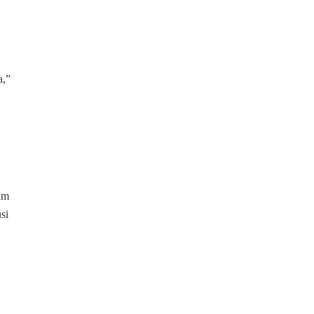
a,”
am
si