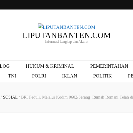
LIPUTANBANTEN.COM
Informasi Lengkap dan Akurat
ALOG
HUKUM & KRIMINAL
PEMERINTAHAN
TNI
POLRI
IKLAN
POLITIK
P
/
SOSIAL
/
BRI Peduli, Melalui Kodim 0602/Serang Rumah Romani Telah d