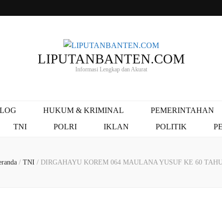
LIPUTANBANTEN.COM
Informasi Lengkap dan Akurat
ALOG
HUKUM & KRIMINAL
PEMERINTAHAN
TNI
POLRI
IKLAN
POLITIK
P
eranda
/
TNI
/
DIRGAHAYU KOREM 064 MAULANA YUSUF KE 60 TAH