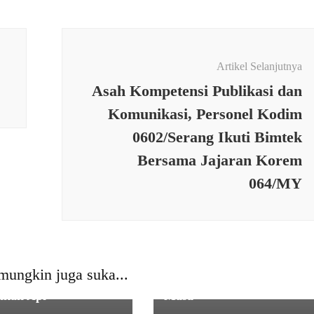
Artikel Selanjutnya
Asah Kompetensi Publikasi dan
Komunikasi, Personel Kodim
0602/Serang Ikuti Bimtek
Bersama Jajaran Korem
064/MY
 Milik Warga
TNI
s Terbakar, Babinsa
Babinsa Amankan Pelaku
mungkin juga suka...
il 0109/Munjul Bantu
Pencurian dari Amukan
kan Api
Masa