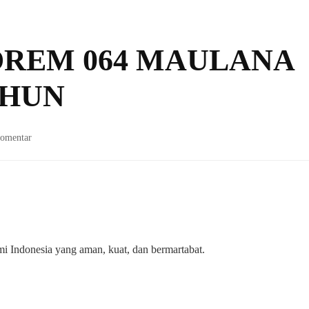
REM 064 MAULANA
AHUN
pada
Komentar
DIRGAHAYU
KOREM
064
MAULANA
YUSUF
KE
60
i Indonesia yang aman, kuat, dan bermartabat.
TAHUN