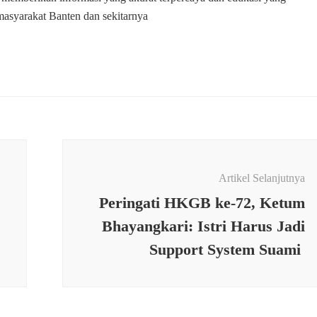
masyarakat Banten dan sekitarnya
Artikel Selanjutnya
Peringati HKGB ke-72, Ketum
Bhayangkari: Istri Harus Jadi
Support System Suami
N
,
SOSIAL
,
TNI
RINTAHAN
,
SOSIAL
,
TNI
PEMERINTAHAN
,
SOSIAL
,
TN
sa Koramil
Babinsa Koramil
Pagelaran Kodim
0116/Cikeusik Dampingi