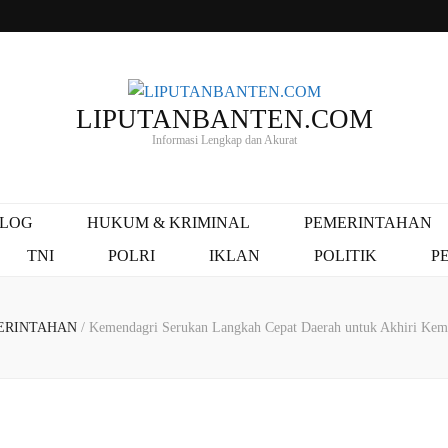
LIPUTANBANTEN.COM
Informasi Lengkap dan Akurat
ALOG
HUKUM & KRIMINAL
PEMERINTAHAN
TNI
POLRI
IKLAN
POLITIK
P
ERINTAHAN
/
Kemendagri Serukan Langkah Cepat Daerah untuk Akhiri Kem