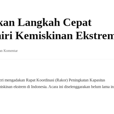
kan Langkah Cepat
iri Kemiskinan Ekstre
pada
an Komentar
Kemendagri
Serukan
Langkah
Cepat
Daerah
ri mengadakan Rapat Koordinasi (Rakor) Peningkatan Kapasitas
untuk
inan ekstrem di Indonesia. Acara ini diselenggarakan belum lama ini
Akhiri
Kemiskinan
Ekstrem