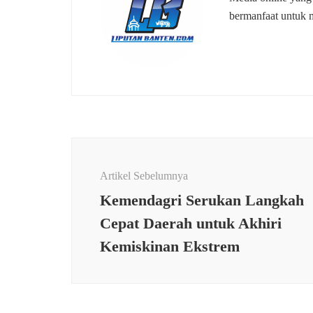
bermanfaat untuk 
Navigasi
Artikel
Artikel Sebelumnya
Kemendagri Serukan Langkah
Cepat Daerah untuk Akhiri
Kemiskinan Ekstrem
KESEHATAN
,
PEMERINTAHAN
,
PENDIDIKA
Anggota Babinsa Koramil
0113/Cibaliung Kodim
PEME
0601/Pandeglang Program
Babin
Makan Bergizi Gratis
0111/