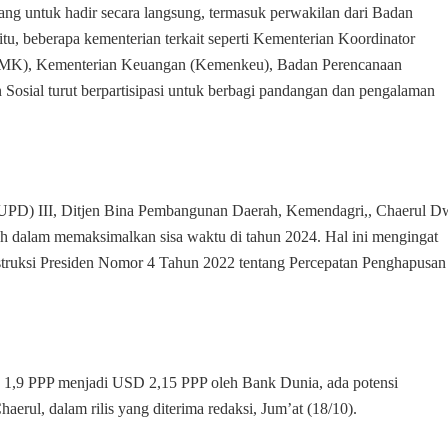
ang untuk hadir secara langsung, termasuk perwakilan dari Badan
u, beberapa kementerian terkait seperti Kementerian Koordinator
K), Kementerian Keuangan (Kemenkeu), Badan Perencanaan
Sosial turut berpartisipasi untuk berbagi pandangan dan pengalaman
SUPD) III, Ditjen Bina Pembangunan Daerah, Kemendagri,, Chaerul D
h dalam memaksimalkan sisa waktu di tahun 2024. Hal ini mengingat
struksi Presiden Nomor 4 Tahun 2022 tentang Percepatan Penghapusan
 1,9 PPP menjadi USD 2,15 PPP oleh Bank Dunia, ada potensi
erul, dalam rilis yang diterima redaksi, Jum’at (18/10).