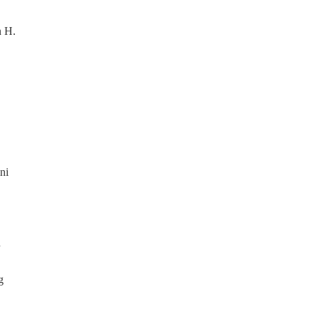
n H.
ni
n
g