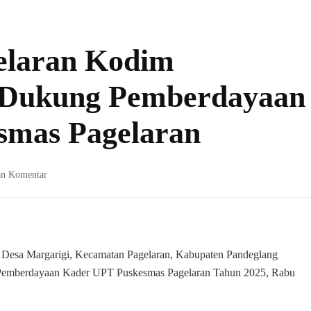
elaran Kodim
, Dukung Pemberdayaan
smas Pagelaran
pada
an Komentar
Koramil
0111/Pagelaran
Kodim
0601/Pandeglang,
Dukung
, Desa Margarigi, Kecamatan Pagelaran, Kabupaten Pandeglang
Pemberdayaan
Pemberdayaan Kader UPT Puskesmas Pagelaran Tahun 2025, Rabu
Kader
UPT
Puskesmas