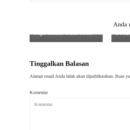
PEMERINTAHAN
PEME
Bupati dan Wabup Serang
Bupat
Anda 
Ratu Rachmatuzakiyah-
Raper
Najib Hamas Sidak Setda
DPR
Tinggalkan Balasan
Alamat email Anda tidak akan dipublikasikan.
Ruas ya
Komentar