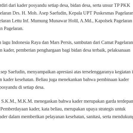
Pagelaran
rdiri dari kader posyandu setiap desa, bidan desa, serta unsur TP PKK
agelaran Drs. H. Moh. Asep Saefudin, Kepala UPT Puskesmas Pagelara
elaran Lettu Inf. Mumung Munawar Holil, A.Md., Kapolsek Pagelaran
n Pagelaran.
 lagu Indonesia Raya dan Mars Persis, sambutan dari Camat Pagelaran
kader, pemberian penghargaan bagi bidan desa terbaik, pelaksanaan
p Saefudin, menyampaikan apresiasi atas terselenggaranya kegiatan i
dan kader kesehatan. Beliau juga menekankan bahwa pembinaan kader
osyandu di setiap desa.
, S.K.M., M.K.M. menegaskan bahwa kader merupakan garda terdepa
Pemberdayaan kader, kata beliau, merupakan upaya strategis untuk
ader dalam memberikan pelayanan kesehatan, sanitasi, serta mendukun