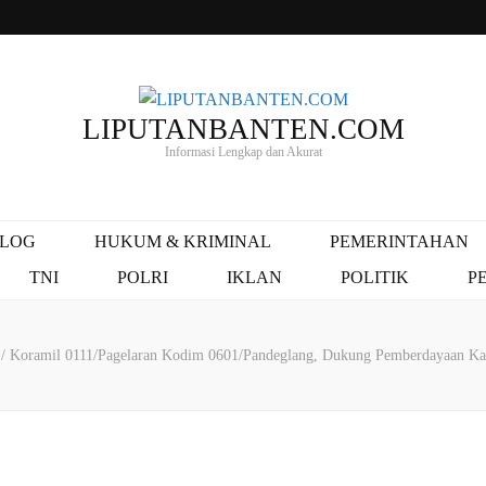
LIPUTANBANTEN.COM
Informasi Lengkap dan Akurat
ALOG
HUKUM & KRIMINAL
PEMERINTAHAN
TNI
POLRI
IKLAN
POLITIK
P
N
/
Koramil 0111/Pagelaran Kodim 0601/Pandeglang, Dukung Pemberdayaan Ka