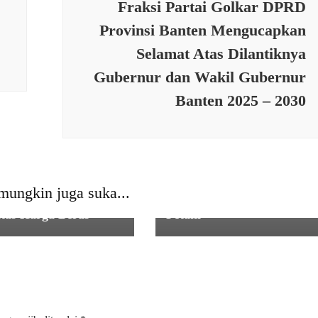
Fraksi Partai Golkar DPRD
Provinsi Banten Mengucapkan
Selamat Atas Dilantiknya
Gubernur dan Wakil Gubernur
Banten 2025 – 2030
HATAN
,
PEMERINTAHAN
,
PERTANIAN
,
SOSIAL
,
TNI
il 0111/Pagelaran
PERTANIAN
 0601/Pandeglang
Dukung Program
Stand Gerakan
Pemerintah, Babinsa Kodi
mungkin juga suka...
n Murah Jaga
0602/Serang Dampingi
itas Harga Beras
Petani