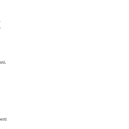
,
-
ani,
erti