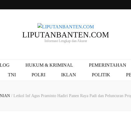
LIPUTANBANTEN.COM
Informasi Lengkap dan Akurat
ALOG
HUKUM & KRIMINAL
PEMERINTAHAN
TNI
POLRI
IKLAN
POLITIK
P
ANIAN
/
Letkol Inf Agus Praminto Hadiri Panen Raya Padi dan Peluncuran P