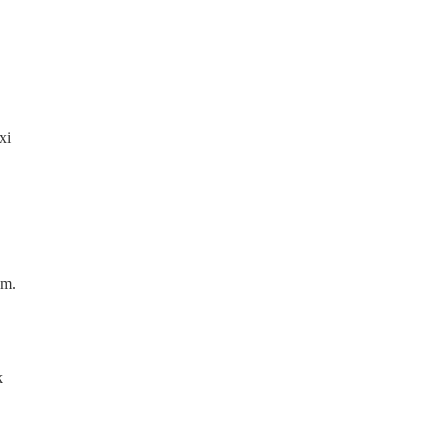
xi
am.
k