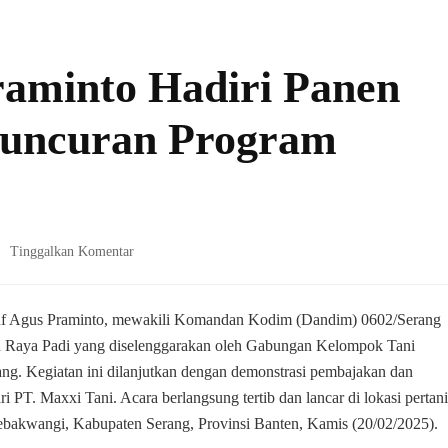
raminto Hadiri Panen
luncuran Program
pada
Tinggalkan Komentar
Letkol
Inf
Agus
Inf Agus Praminto, mewakili Komandan Kodim (Dandim) 0602/Serang
Praminto
en Raya Padi yang diselenggarakan oleh Gabungan Kelompok Tani
Hadiri
g. Kegiatan ini dilanjutkan dengan demonstrasi pembajakan dan
Panen
T. Maxxi Tani. Acara berlangsung tertib dan lancar di lokasi pertan
Raya
Padi
bakwangi, Kabupaten Serang, Provinsi Banten, Kamis (20/02/2025).
dan