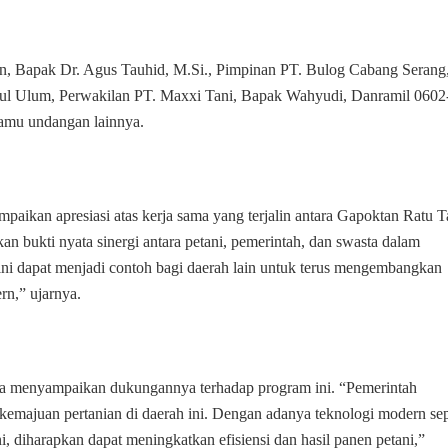
Peluncuran
Program
Pembajakan
ten, Bapak Dr. Agus Tauhid, M.Si., Pimpinan PT. Bulog Cabang Serang
ul Ulum, Perwakilan PT. Maxxi Tani, Bapak Wahyudi, Danramil 0602
 tamu undangan lainnya.
ikan apresiasi atas kerja sama yang terjalin antara Gapoktan Ratu T
n bukti nyata sinergi antara petani, pemerintah, dan swasta dalam
ini dapat menjadi contoh bagi daerah lain untuk terus mengembangkan
rn,” ujarnya.
uga menyampaikan dukungannya terhadap program ini. “Pemerintah
emajuan pertanian di daerah ini. Dengan adanya teknologi modern sep
 diharapkan dapat meningkatkan efisiensi dan hasil panen petani,”