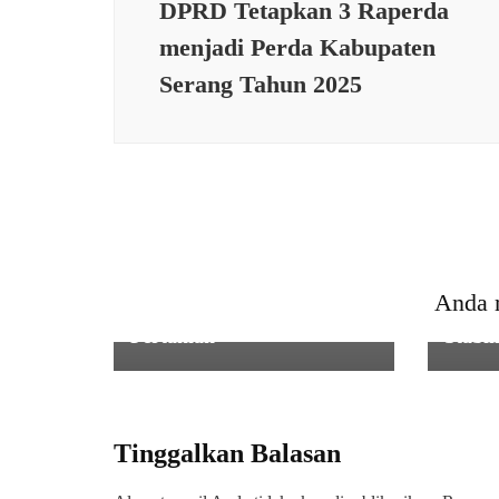
DPRD Tetapkan 3 Raperda
menjadi Perda Kabupaten
Serang Tahun 2025
KESE
PERTANIAN
Koram
Babinsa Koramil 0602-
Kodim
06/Kramatwatu Lakukan
Buka 
Anda 
Pendampingan Pompanisasi
Panga
Pertanian
Stabil
Tinggalkan Balasan