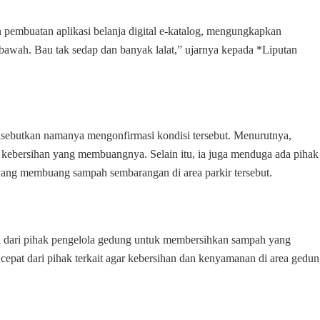
Warga
Keluhkan
 pembuatan aplikasi belanja digital e-katalog, mengungkapkan
Bau
awah. Bau tak sedap dan banyak lalat,” ujarnya kepada *Liputan
Tak
Sedap
sebutkan namanya mengonfirmasi kondisi tersebut. Menurutnya,
kebersihan yang membuangnya. Selain itu, ia juga menduga ada pihak
yang membuang sampah sembarangan di area parkir tersebut.
ata dari pihak pengelola gedung untuk membersihkan sampah yang
pat dari pihak terkait agar kebersihan dan kenyamanan di area gedu