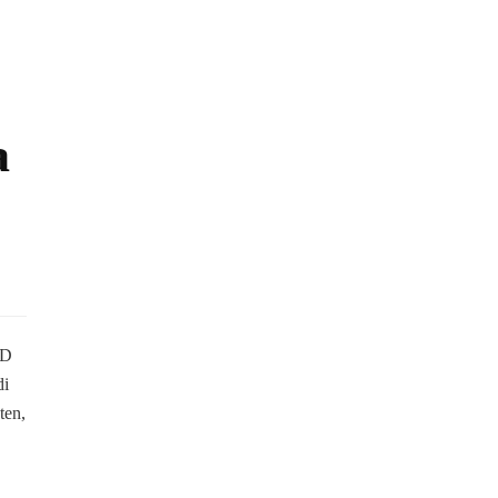
a
PD
di
ten,