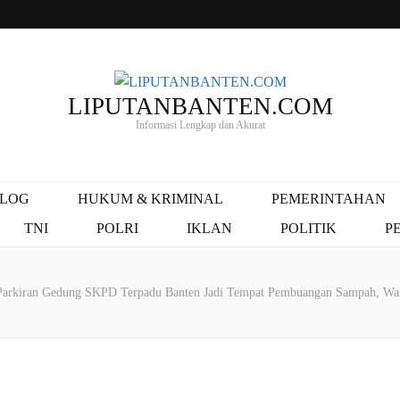
LIPUTANBANTEN.COM
Informasi Lengkap dan Akurat
ALOG
HUKUM & KRIMINAL
PEMERINTAHAN
TNI
POLRI
IKLAN
POLITIK
P
Parkiran Gedung SKPD Terpadu Banten Jadi Tempat Pembuangan Sampah, Wa