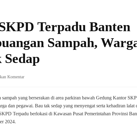
 SKPD Terpadu Banten
buangan Sampah, Warg
k Sedap
pada
lkan Komentar
Parkiran
Gedung
SKPD
ampah yang berserakan di area parkiran bawah Gedung Kantor SK
Terpadu
ga dan pegawai. Bau tak sedap yang menyengat serta kehadiran lalat 
Banten
 SKPD Terpadu berlokasi di Kawasan Pusat Pemerintahan Provinsi Ban
Jadi
er 2024.
Tempat
Pembuangan
Sampah,