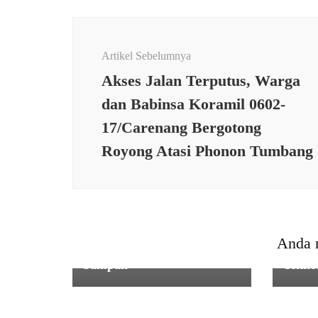
Navigasi
Artikel
Artikel Sebelumnya
Akses Jalan Terputus, Warga
dan Babinsa Koramil 0602-
17/Carenang Bergotong
Royong Atasi Phonon Tumbang
SERBA SERBI
E - K
Forum RT RW Kota
Digita
Anda 
Serang, Ajak TNI Bersihkan
dalam
Sampah
Tekno