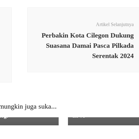
Artikel Selanjutnya
Perbakin Kota Cilegon Dukung
Suasana Damai Pasca Pilkada
Serentak 2024
SERBA SERBI
Kodim 0602 Serang Gelar
ATALOG
,
SERBA SERBI
Lomba Mancing Bersama
lisasi Menjadi Kunci
Warga dan Wartawan
mungkin juga suka...
 Mempercepat Akses
dalam Rangka HUT TNI
logi
ke-79