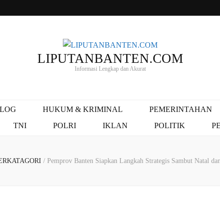
LIPUTANBANTEN.COM
Informasi Lengkap dan Akurat
ALOG
HUKUM & KRIMINAL
PEMERINTAHAN
TNI
POLRI
IKLAN
POLITIK
P
ERKATAGORI
/
Pemprov Banten Siapkan Langkah Strategis Sambut Natal da