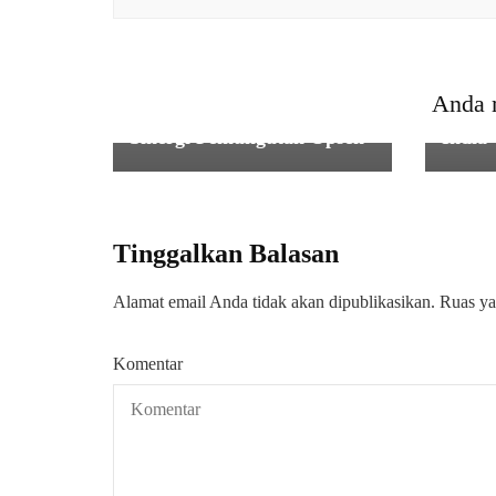
TAK BERKATAGORI
Pj Sekda Provinsi Banten
Usman Asshiddiqi Qohara
TAK 
Buka Rakor Optimalisasi
Rasa 
Anda 
Pemungutan Pajak dan
spirit
Sinergi Pemungutan Opsen
India
Tinggalkan Balasan
Alamat email Anda tidak akan dipublikasikan.
Ruas ya
Komentar