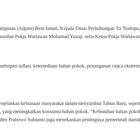
Baru
2024
 Pimpinan (Adpim) Beni Ismail, Kepala Dinas Perhubungan Tri Nurtopo
enasihat Pokja Wartawan Mohamad Yusup, serta Ketua Pokja Wartawa
ntisipasi inflasi, ketersediaan bahan pokok, penanganan cuaca ekstrem
enjelaskan kebiasaan masyarakat dalam menyambut Tahun Baru, sepert
ga, yang meningkatkan konsumsi bahan pokok. “Kebutuhan bahan poko
siden Prabowo Subianto juga menekankan pentingnya pemerintah daera