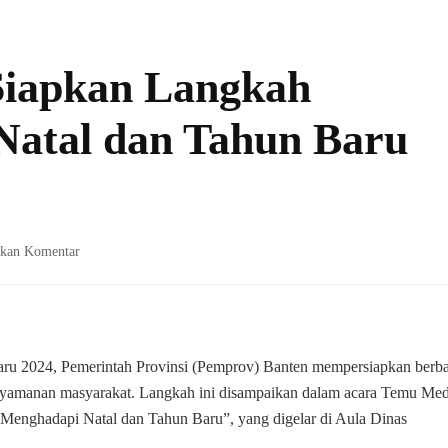
Siapkan Langkah
 Natal dan Tahun Baru
pada
lkan Komentar
Pemprov
Banten
Siapkan
Langkah
Strategis
 2024, Pemerintah Provinsi (Pemprov) Banten mempersiapkan berba
Sambut
enyamanan masyarakat. Langkah ini disampaikan dalam acara Temu Med
Natal
Menghadapi Natal dan Tahun Baru”, yang digelar di Aula Dinas
dan
Tahun