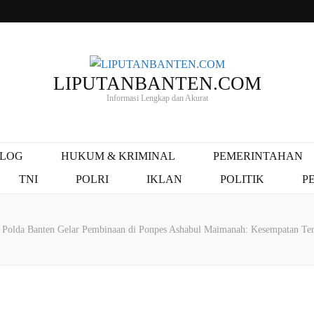
LIPUTANBANTEN.COM
Informasi Lengkap dan Akurat
ALOG
HUKUM & KRIMINAL
PEMERINTAHAN
TNI
POLRI
IKLAN
POLITIK
P
Polda Banten Gelar Pembinaan di Ponpes Ashabul Maimanah: Kesempatan Tera