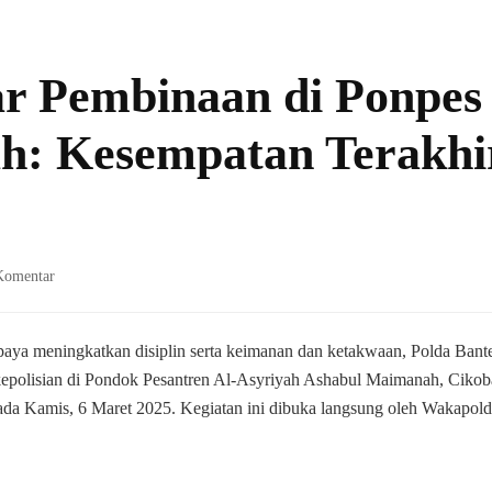
ar Pembinaan di Ponpes
h: Kesempatan Terakhi
pada
Komentar
Polda
Banten
Gelar
aya meningkatkan disiplin serta keimanan dan ketakwaan, Polda Bant
Pembinaan
 kepolisian di Pondok Pesantren Al-Asyriyah Ashabul Maimanah, Ciko
di
a Kamis, 6 Maret 2025. Kegiatan ini dibuka langsung oleh Wakapol
Ponpes
Ashabul
Maimanah:
Kesempatan