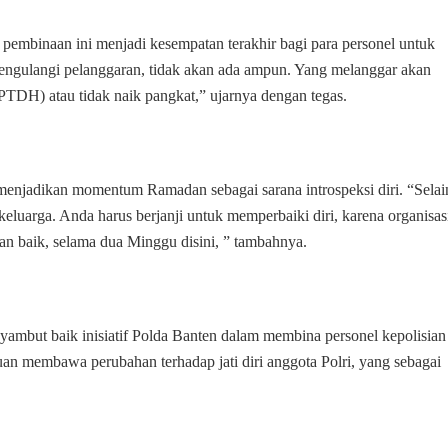
Terakhir
Perbaiki
embinaan ini menjadi kesempatan terakhir bagi para personel untuk
Diri
mengulangi pelanggaran, tidak akan ada ampun. Yang melanggar akan
PTDH) atau tidak naik pangkat,” ujarnya dengan tegas.
menjadikan momentum Ramadan sebagai sarana introspeksi diri. “Selai
keluarga. Anda harus berjanji untuk memperbaiki diri, karena organisas
gan baik, selama dua Minggu disini, ” tambahnya.
mbut baik inisiatif Polda Banten dalam membina personel kepolisian
uan membawa perubahan terhadap jati diri anggota Polri, yang sebagai