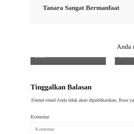
Tanara Sangat Bermanfaat
POLRI
POLRI
Laksa
Personil Polda Banten
Ketah
Mendapat Kenaikan
Kapol
Anda 
Pangkat di Tahun Baru
KWT 
2025
Holtik
Tinggalkan Balasan
Alamat email Anda tidak akan dipublikasikan.
Ruas ya
Komentar