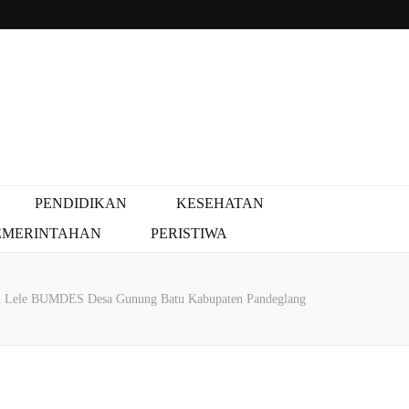
PENDIDIKAN
KESEHATAN
EMERINTAHAN
PERISTIWA
kan Lele BUMDES Desa Gunung Batu Kabupaten Pandeglang