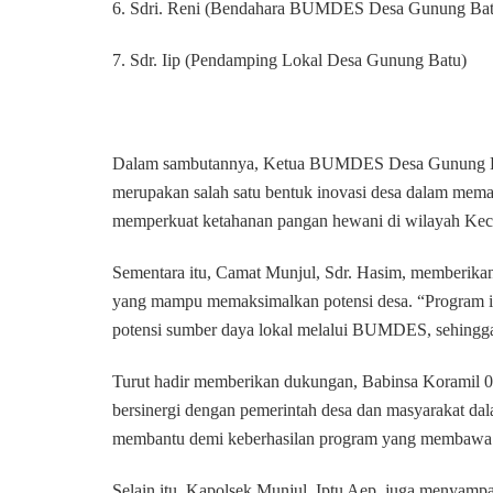
6. Sdri. Reni (Bendahara BUMDES Desa Gunung Bat
7. Sdr. Iip (Pendamping Lokal Desa Gunung Batu)
Dalam sambutannya, Ketua BUMDES Desa Gunung Batu
merupakan salah satu bentuk inovasi desa dalam mem
memperkuat ketahanan pangan hewani di wilayah Ke
Sementara itu, Camat Munjul, Sdr. Hasim, memberikan
yang mampu memaksimalkan potensi desa. “Program ini
potensi sumber daya lokal melalui BUMDES, sehingga
Turut hadir memberikan dukungan, Babinsa Koramil 
bersinergi dengan pemerintah desa dan masyarakat d
membantu demi keberhasilan program yang membawa ma
Selain itu, Kapolsek Munjul, Iptu Aep, juga menyampa