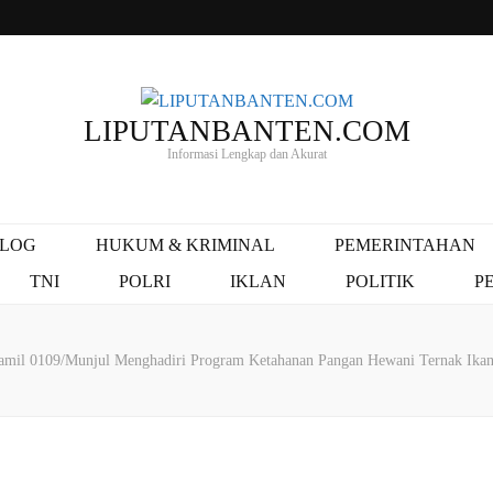
LIPUTANBANTEN.COM
Informasi Lengkap dan Akurat
ALOG
HUKUM & KRIMINAL
PEMERINTAHAN
TNI
POLRI
IKLAN
POLITIK
P
ramil 0109/Munjul Menghadiri Program Ketahanan Pangan Hewani Ternak I