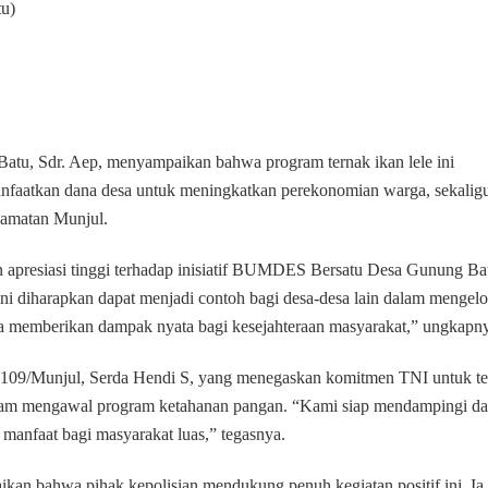
u)
, Sdr. Aep, menyampaikan bahwa program ternak ikan lele ini
anfaatkan dana desa untuk meningkatkan perekonomian warga, sekalig
camatan Munjul.
 apresiasi tinggi terhadap inisiatif BUMDES Bersatu Desa Gunung Ba
 diharapkan dapat menjadi contoh bagi desa-desa lain dalam mengelo
 memberikan dampak nyata bagi kesejahteraan masyarakat,” ungkapn
0109/Munjul, Serda Hendi S, yang menegaskan komitmen TNI untuk te
alam mengawal program ketahanan pangan. “Kami siap mendampingi d
nfaat bagi masyarakat luas,” tegasnya.
ikan bahwa pihak kepolisian mendukung penuh kegiatan positif ini. Ia