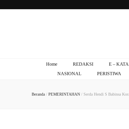
Home
REDAKSI
E – KAT
NASIONAL
PERISTIWA
Beranda
/
PEMERINTAHAN
/
Serda Hendi S Babinsa Ko