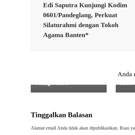
Edi Saputra Kunjungi Kodim
0601/Pandeglang, Perkuat
Silaturahmi dengan Tokoh
Agama Banten*
PEME
BABI
CADA
TNI
JAG
Danrem 064/MY :
POKT
Anda 
Pentingnya Pasokan Listrik
DI P
Jelang Nataru
KAU
Tinggalkan Balasan
Alamat email Anda tidak akan dipublikasikan.
Ruas ya