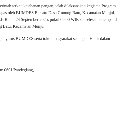
Koramil
ntah terkait ketahanan pangan, telah dilaksanakan kegiatan Program
0109/Munjul
igagas oleh BUMDES Bersatu Desa Gunung Batu, Kecamatan Munjul,
Menghadiri
da Rabu, 24 September 2025, pukul 09.00 WIB s.d selesai bertempat d
Program
Ketahanan
g Batu, Kecamatan Munjul.
Pangan
Hewani
sa, pengurus BUMDES serta tokoh masyarakat setempat. Hadir dalam
Ternak
Ikan
Lele
BUMDES
Desa
Gunung
im 0601/Pandeglang)
Batu
Kabupaten
Pandeglang