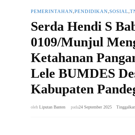
PEMERINTAHAN
,
PENDIDIKAN
,
SOSIAL
,
T
Serda Hendi S Ba
0109/Munjul Men
Ketahanan Panga
Lele BUMDES De
Kabupaten Pande
oleh
Liputan Banten
pada
24 September 2025
Tinggalka