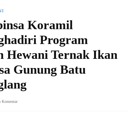
NI
binsa Koramil
ghadiri Program
n Hewani Ternak Ikan
sa Gunung Batu
glang
pada
n Komentar
Serda
Hendi
S
Babinsa