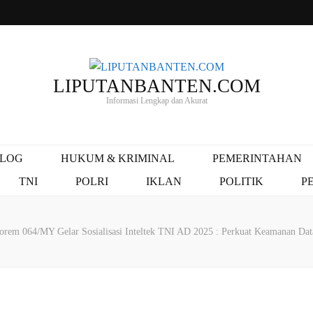
LIPUTANBANTEN.COM
Informasi Lengkap dan Akurat
ALOG
HUKUM & KRIMINAL
PEMERINTAHAN
TNI
POLRI
IKLAN
POLITIK
P
orem 064/MY Gelar Sosialisasi Inteltek TNI AD 2025 : Perkuat Keamanan Data