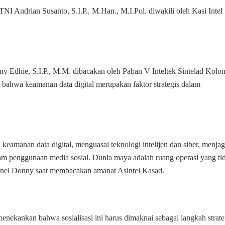
Perkuat
 Andrian Susanto, S.I.P., M.Han., M.I.Pol. diwakili oleh Kasi Intel
Keamanan
Data
Digital
dan
Siber
y Edhie, S.I.P., M.M. dibacakan oleh Paban V Inteltek Sintelad Kolon
ahwa keamanan data digital merupakan faktor strategis dalam
 keamanan data digital, menguasai teknologi intelijen dan siber, menja
dalam penggunaan media sosial. Dunia maya adalah ruang operasi yang ti
lonel Donny saat membacakan amanat Asintel Kasad.
ekankan bahwa sosialisasi ini harus dimaknai sebagai langkah strate