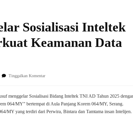
r Sosialisasi Inteltek
erkuat Keamanan Data
pada
Tinggalkan Komentar
Korem
064/MY
Gelar
uf menggelar Sosialisasi Bidang Inteltek TNI AD Tahun 2025 denga
Sosialisasi
Korem 064/MY” bertempat di Aula Panjang Korem 064/MY, Serang.
Inteltek
 064/MY yang terdiri dari Perwira, Bintara dan Tamtama insan Intelijen.
TNI
AD
2025
: