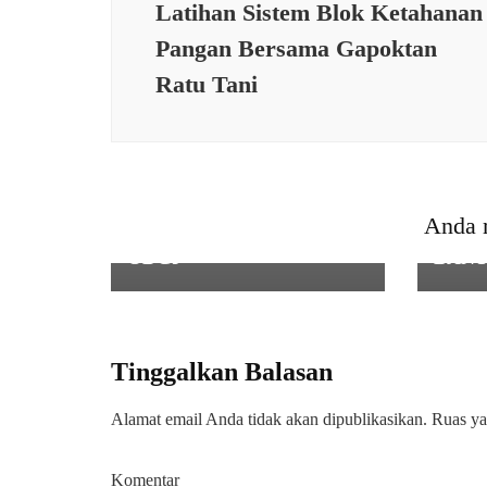
Latihan Sistem Blok Ketahanan
Pangan Bersama Gapoktan
Ratu Tani
KESEHATAN
,
SOSIAL
,
TNI
BABINSA KORAMIL
0106/CIKEUSIK
PEND
LAKSANAKAN
BABI
PENDAMPINGAN
0107
WARGA SUMURBATU
KEGI
Anda 
DALAM PENANGANAN
PENE
ODGJ
BAN
Tinggalkan Balasan
Alamat email Anda tidak akan dipublikasikan.
Ruas ya
Komentar