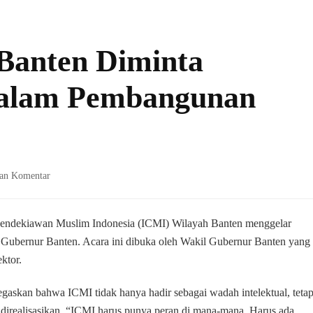
Banten Diminta
dalam Pembangunan
pada
kan Komentar
A
Dimyati:
ICMI
Cendekiawan Muslim Indonesia (ICMI) Wilayah Banten menggelar
Banten
o Gubernur Banten. Acara ini dibuka oleh Wakil Gubernur Banten yang
Diminta
ktor.
Berperan
Nyata
skan bahwa ICMI tidak hanya hadir sebagai wadah intelektual, tetap
dalam
Pembangunan
 direalisasikan. “ICMI harus punya peran di mana-mana. Harus ada