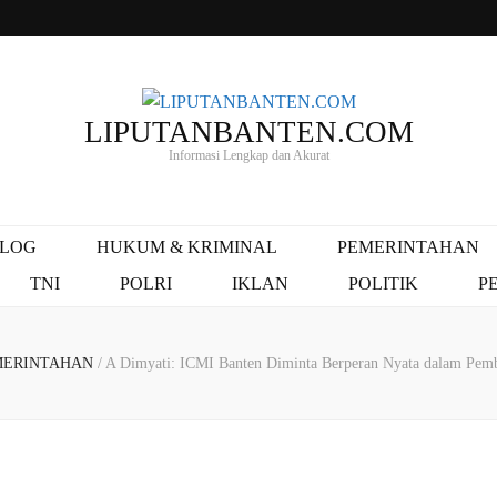
LIPUTANBANTEN.COM
Informasi Lengkap dan Akurat
ALOG
HUKUM & KRIMINAL
PEMERINTAHAN
TNI
POLRI
IKLAN
POLITIK
P
MERINTAHAN
/
A Dimyati: ICMI Banten Diminta Berperan Nyata dalam Pe