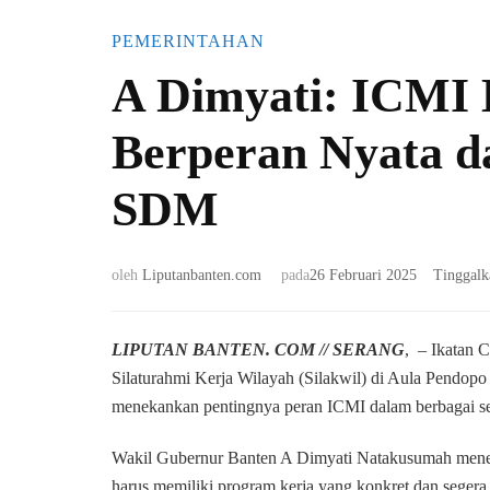
PEMERINTAHAN
A Dimyati: ICMI 
Berperan Nyata 
SDM
oleh
Liputanbanten.com
pada
26 Februari 2025
Tinggal
LIPUTAN BANTEN. COM // SERANG
, – Ikatan 
Silaturahmi Kerja Wilayah (Silakwil) di Aula Pendop
menekankan pentingnya peran ICMI dalam berbagai se
Wakil Gubernur Banten A Dimyati Natakusumah menega
harus memiliki program kerja yang konkret dan segera