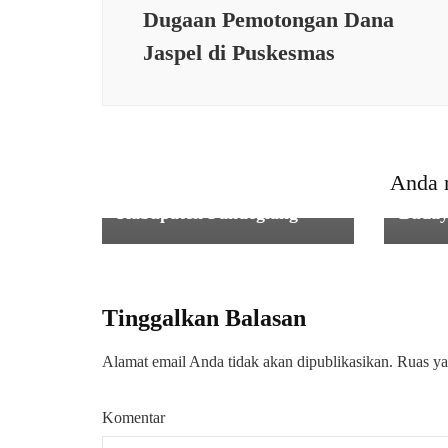
Dugaan Pemotongan Dana
Jaspel di Puskesmas
KESEHATAN
,
PEMERINTAHAN
,
PENDIDIKA
Babinsa Koramil
0106/Menes Dampingi
Penyaluran Program
PEME
Makan Bergizi Gratis
Siner
(MBG) di Wilayah
Seran
Anda 
Kecamatan Cikedal
Depan
Kabupaten Pandeglang
Buday
Tinggalkan Balasan
Alamat email Anda tidak akan dipublikasikan.
Ruas ya
Komentar