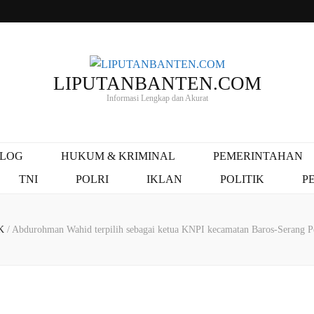
LIPUTANBANTEN.COM
Informasi Lengkap dan Akurat
ALOG
HUKUM & KRIMINAL
PEMERINTAHAN
TNI
POLRI
IKLAN
POLITIK
P
K
/
Abdurohman Wahid terpilih sebagai ketua KNPI kecamatan Baros-Serang P