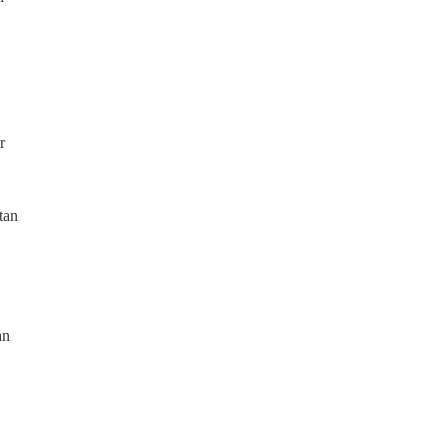
r
tan
an