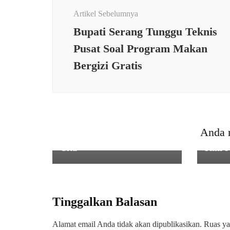
Artikel
Artikel Sebelumnya
Bupati Serang Tunggu Teknis
Pusat Soal Program Makan
Bergizi Gratis
SOSOK
,
TNI
SOSO
Kisah Haru Pemuda
Profi
Cikeusal yang Tak
Seran
Anda 
Menyerah Mengejar Cita-
dari 
Cita
Kini J
Tinggalkan Balasan
Alamat email Anda tidak akan dipublikasikan.
Ruas ya