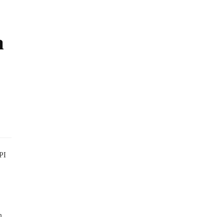
a
PI
n