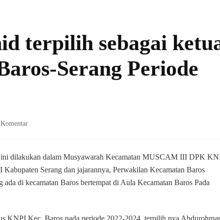
 terpilih sebagai ketu
aros-Serang Periode
pada
 Komentar
Abdurohman
Wahid
terpilih
n ini dilakukan dalam Musyawarah Kecamatan MUSCAM III DPK KN
sebagai
I Kabupaten Serang dan jajarannya, Perwakilan Kecamatan Baros
ketua
da di kecamatan Baros bertempat di Aula Kecamatan Baros Pada
KNPI
kecamatan
Baros-
Serang
s KNPI Kec. Baros pada periode 2022-2024, terpilih nya Abdurohma