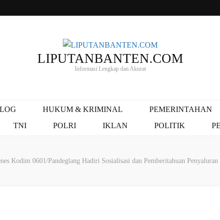
LIPUTANBANTEN.COM
Informasi Lengkap dan Akurat
ALOG
HUKUM & KRIMINAL
PEMERINTAHAN
TNI
POLRI
IKLAN
POLITIK
P
nes Kodim 0601/Pandeglang Hadiri Sosialisasi dan Pemberitahuan Penyalura