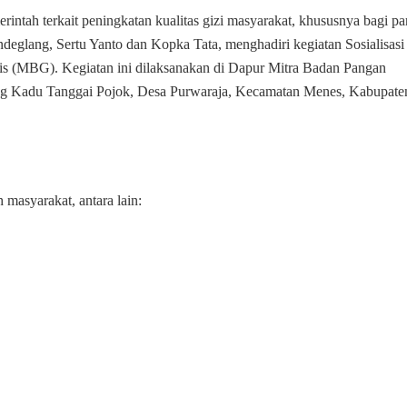
0601/Pandeglang
tah terkait peningkatan kualitas gizi masyarakat, khususnya bagi pa
Hadiri
eglang, Sertu Yanto dan Kopka Tata, menghadiri kegiatan Sosialisasi
Sosialisasi
is (MBG). Kegiatan ini dilaksanakan di Dapur Mitra Badan Pangan
dan
Pemberitahuan
ng Kadu Tanggai Pojok, Desa Purwaraja, Kecamatan Menes, Kabupate
Penyaluran
Makanan
Bergizi
Gratis
(MBG)
 masyarakat, antara lain:
di
Kecamatan
Menes