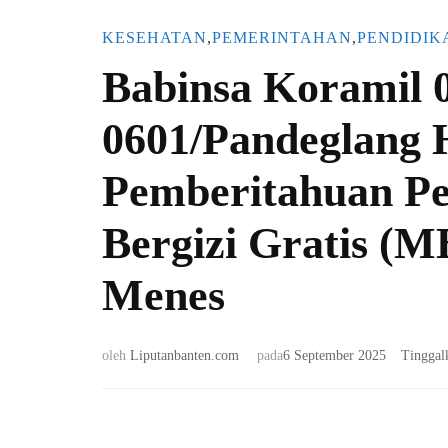
KESEHATAN
,
PEMERINTAHAN
,
PENDIDIK
Babinsa Koramil
0601/Pandeglang H
Pemberitahuan P
Bergizi Gratis (
Menes
oleh
Liputanbanten.com
pada
6 September 2025
Tinggal