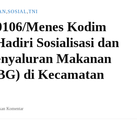
AN
,
SOSIAL
,
TNI
 0106/Menes Kodim
adiri Sosialisasi dan
enyaluran Makanan
MBG) di Kecamatan
pada
kan Komentar
Babinsa
Koramil
0106/Menes
Kodim