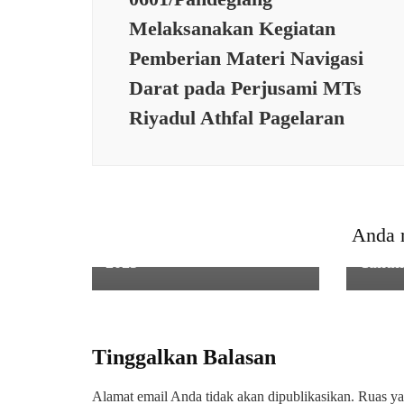
Melaksanakan Kegiatan
Pemberian Materi Navigasi
Darat pada Perjusami MTs
Riyadul Athfal Pagelaran
PEME
Peltu
PEMERINTAHAN
Dandi
611 Pelajar Ikuti Seleksi
Melak
Calon Paskibraka
Karan
Anda 
Kabupaten Serang Tahun
Kabup
2025
Tahun
Tinggalkan Balasan
Alamat email Anda tidak akan dipublikasikan.
Ruas ya