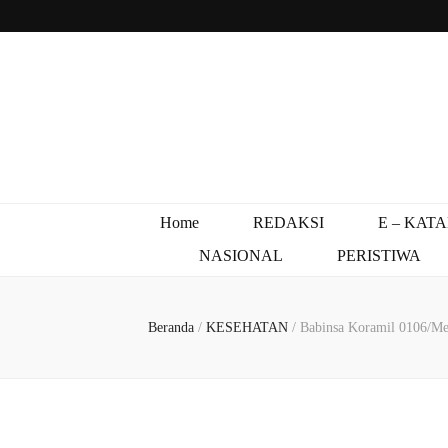
Home
REDAKSI
E – KAT
NASIONAL
PERISTIWA
Beranda
/
KESEHATAN
/
Babinsa Koramil 0106/Me