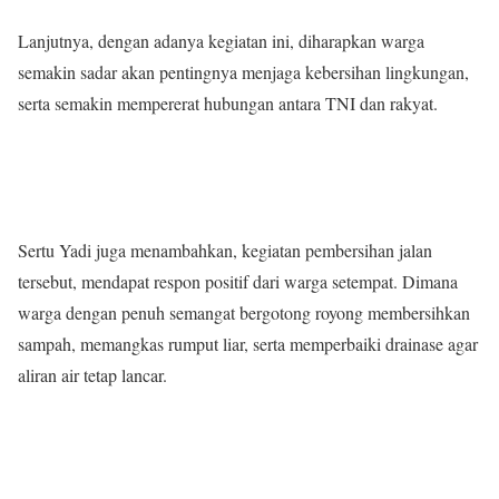
Lanjutnya, dengan adanya kegiatan ini, diharapkan warga
semakin sadar akan pentingnya menjaga kebersihan lingkungan,
serta semakin mempererat hubungan antara TNI dan rakyat.
Sertu Yadi juga menambahkan, kegiatan pembersihan jalan
tersebut, mendapat respon positif dari warga setempat. Dimana
warga dengan penuh semangat bergotong royong membersihkan
sampah, memangkas rumput liar, serta memperbaiki drainase agar
aliran air tetap lancar.