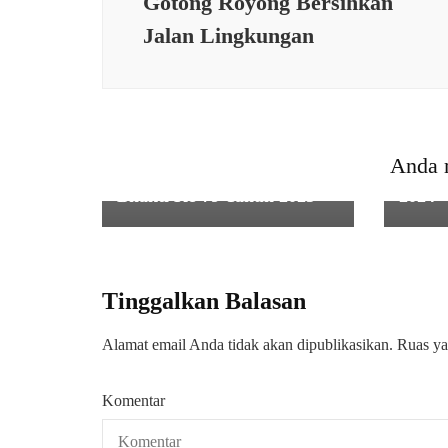
Gotong Royong Bersihkan
Jalan Lingkungan
SERBA SERBI
SERBA
Danramil 0602-16/Ciruas
PII K
Anda 
Ikuti Upacara Hari Amal
Leade
Bhakti Ke-79 Tahun 2025
2024
Tinggalkan Balasan
Alamat email Anda tidak akan dipublikasikan.
Ruas ya
Komentar