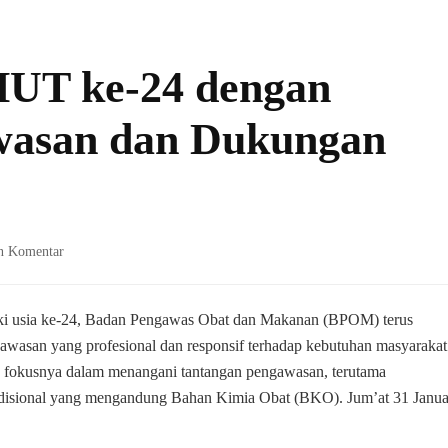
UT ke-24 dengan
asan dan Dukungan
pada
n Komentar
BPOM
Rayakan
HUT
ki usia ke-24, Badan Pengawas Obat dan Makanan (BPOM) terus
ke-
asan yang profesional dan responsif terhadap kebutuhan masyarakat
24
 fokusnya dalam menangani tantangan pengawasan, terutama
dengan
tradisional yang mengandung Bahan Kimia Obat (BKO). Jum’at 31 Janua
Komitmen
Pengawasan
dan