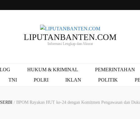
LIPUTANBANTEN.COM
Informasi Lengkap dan Akurat
ALOG
HUKUM & KRIMINAL
PEMERINTAHAN
TNI
POLRI
IKLAN
POLITIK
P
 SERBI
/
BPOM Rayakan HUT ke-24 dengan Komitmen Pengawasan dan Du