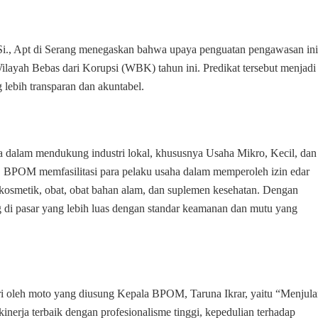
Dukungan
bagi
UMKM
i., Apt di Serang menegaskan bahwa upaya penguatan pengawasan ini
Wilayah Bebas dari Korupsi (WBK) tahun ini. Predikat tersebut menjadi
lebih transparan dan akuntabel.
dalam mendukung industri lokal, khususnya Usaha Mikro, Kecil, dan
POM memfasilitasi para pelaku usaha dalam memperoleh izin edar
osmetik, obat, obat bahan alam, dan suplemen kesehatan. Dengan
di pasar yang lebih luas dengan standar keamanan dan mutu yang
 oleh moto yang diusung Kepala BPOM, Taruna Ikrar, yaitu “Menjula
erja terbaik dengan profesionalisme tinggi, kepedulian terhadap