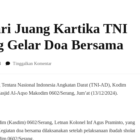
i Juang Kartika TNI
g Gelar Doa Bersama
pada
4
Tinggalkan Komentar
Dalam
Rangka
Hari
g Tentara Nasional Indonesia Angkatan Darat (TNI-AD), Kodim
Juang
asjid Al-Aqso Makodim 0602/Serang, Jum’at (13/12/2024).
Kartika
TNI
AD,
Kodim
dim (Kasdim) 0602/Serang, Letnan Kolonel Inf Agus Praminto, yang
Serang
Gelar
atan doa bersama dilaksanakan setelah pelaksanaan ibadah sholat
Doa
odim 0602/Serang.