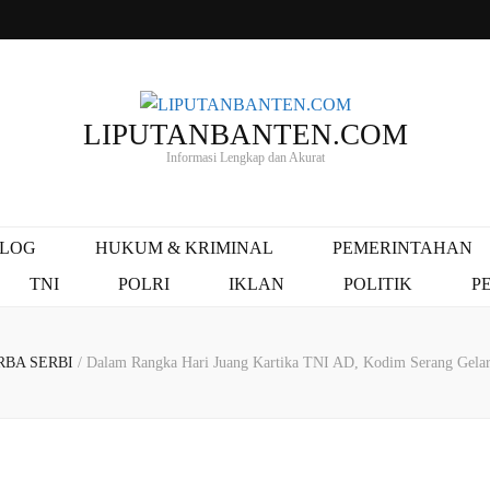
LIPUTANBANTEN.COM
Informasi Lengkap dan Akurat
ALOG
HUKUM & KRIMINAL
PEMERINTAHAN
TNI
POLRI
IKLAN
POLITIK
P
RBA SERBI
/
Dalam Rangka Hari Juang Kartika TNI AD, Kodim Serang Gela