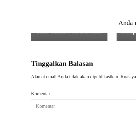
PEMERINTAHAN
,
TNI
TNI
Masa Tanam (MT) 1,Kodim
Dandi
0602 Serang Bersama Dinas
AD Du
Anda 
Pertanian Kota Serang
Panca
Gelar Tanam Padi Bersama
Kampu
Tinggalkan Balasan
Alamat email Anda tidak akan dipublikasikan.
Ruas ya
Komentar