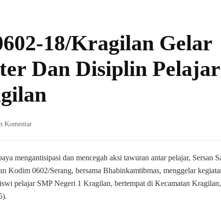
0602-18/Kragilan Gelar
r Dan Disiplin Pelajar
gilan
pada
n Komentar
Babinsa
Koramil
0602-
paya mengantisipasi dan mencegah aksi tawuran antar pelajar, Sersan S
18/Kragilan
ilan Kodim 0602/Serang, bersama Bhabinkamtibmas, menggelar kegiata
Gelar
siswi pelajar SMP Negeri 1 Kragilan, bertempat di Kecamatan Kragilan,
Pembinaan
5).
Karakter
Dan
Disiplin