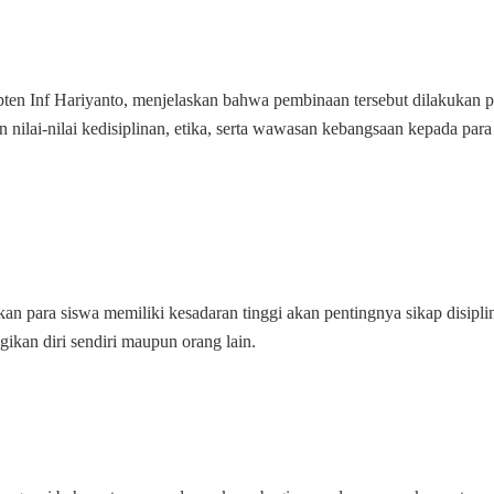
Pelajar
SMP
Negeri
1 Kragilan
en Inf Hariyanto, menjelaskan bahwa pembinaan tersebut dilakukan 
nilai-nilai kedisiplinan, etika, serta wawasan kebangsaan kepada para
n para siswa memiliki kesadaran tinggi akan pentingnya sikap disipli
ikan diri sendiri maupun orang lain.