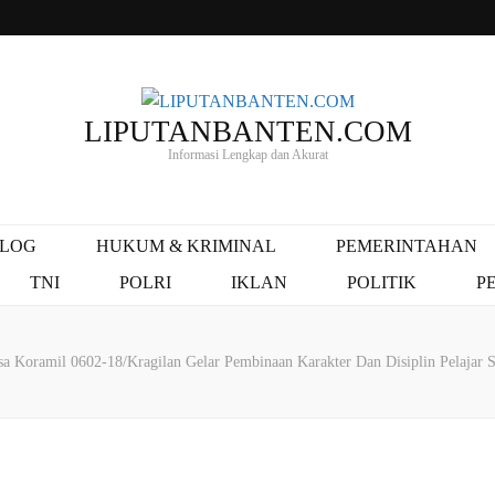
LIPUTANBANTEN.COM
Informasi Lengkap dan Akurat
ALOG
HUKUM & KRIMINAL
PEMERINTAHAN
TNI
POLRI
IKLAN
POLITIK
P
sa Koramil 0602-18/Kragilan Gelar Pembinaan Karakter Dan Disiplin Pelajar