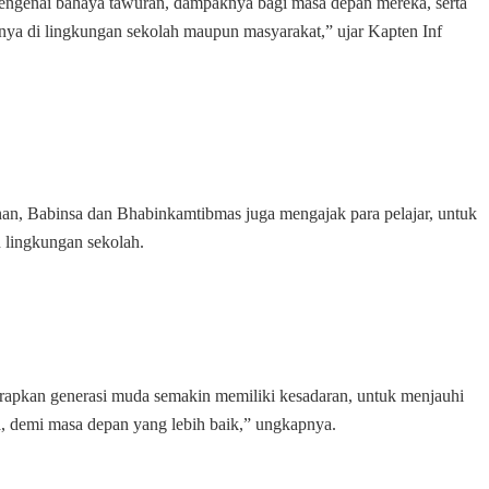
genai bahaya tawuran, dampaknya bagi masa depan mereka, serta
nya di lingkungan sekolah maupun masyarakat,” ujar Kapten Inf
inan, Babinsa dan Bhabinkamtibmas juga mengajak para pelajar, untuk
 lingkungan sekolah.
iharapkan generasi muda semakin memiliki kesadaran, untuk menjauhi
ita, demi masa depan yang lebih baik,” ungkapnya.