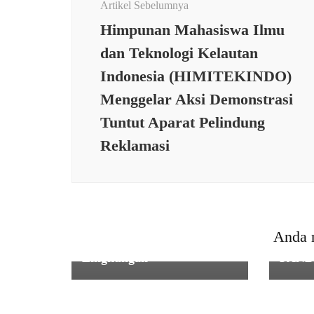
Artikel Sebelumnya
Himpunan Mahasiswa Ilmu
dan Teknologi Kelautan
Indonesia (HIMITEKINDO)
Menggelar Aksi Demonstrasi
Tuntut Aparat Pelindung
Reklamasi
TNI
SOSIA
Babinsa Koramil 0602-
SILA
04/Taktakan Bersama
KONS
Warga Gotong Royong
MERA
Anda 
Bersihkan Jalan
KAB
Lingkungan
PAN