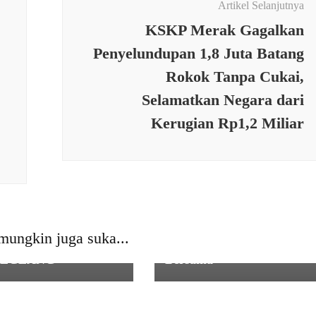
Artikel Selanjutnya
KSKP Merak Gagalkan
Penyelundupan 1,8 Juta Batang
Rokok Tanpa Cukai,
Selamatkan Negara dari
Kerugian Rp1,2 Miliar
L
,
TNI
TURAHMI DAN
POLRI
,
TNI
OLIDASI APDESI
Sinergitas TNI Polri Tetap
H PUTIH SE-
Solid, Kodim 0602/Serang
mungkin juga suka...
UPATEN
Laksanakan Patroli
DEGLANG
Bersama