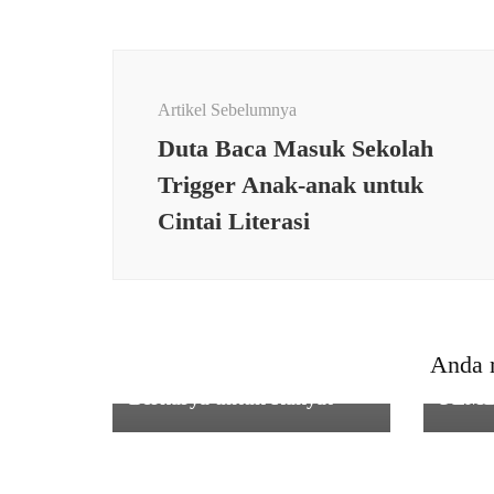
Navigasi
Artikel
Artikel Sebelumnya
Duta Baca Masuk Sekolah
Trigger Anak-anak untuk
Cintai Literasi
PEME
BABI
PEMERINTAHAN
,
SOSIAL
,
TNI
PAN
Kasad: TMMD Wujud
PEN
Anda 
Komitmen TNI Hadir dan
KEU
Berkarya untuk Rakyat
PEM