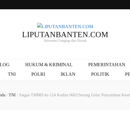
LIPUTANBANTEN.COM
Informasi Lengkap dan Akurat
ALOG
HUKUM & KRIMINAL
PEMERINTAHAN
TNI
POLRI
IKLAN
POLITIK
P
nda
/
TNI
/
Satgas TMMD ke-124 Kodim 0602/Serang Gelar Penyuluhan Kese