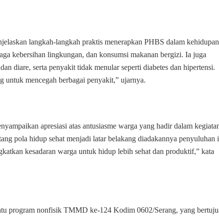
njelaskan langkah-langkah praktis menerapkan PHBS dalam kehidupan
jaga kebersihan lingkungan, dan konsumsi makanan bergizi. Ia juga
n diare, serta penyakit tidak menular seperti diabetes dan hipertensi.
g untuk mencegah berbagai penyakit,” ujarnya.
ampaikan apresiasi atas antusiasme warga yang hadir dalam kegiata
ng pola hidup sehat menjadi latar belakang diadakannya penyuluhan i
katkan kesadaran warga untuk hidup lebih sehat dan produktif,” kata
satu program nonfisik TMMD ke-124 Kodim 0602/Serang, yang bertuj