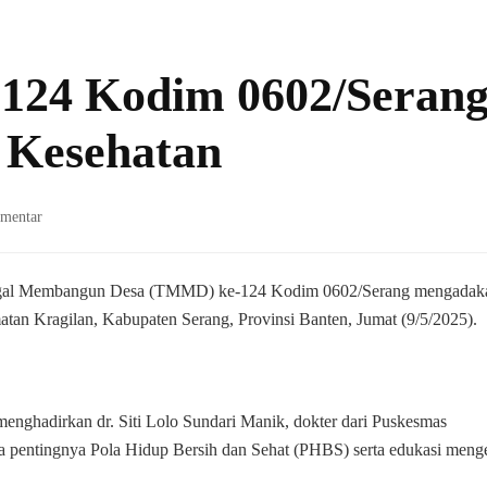
124 Kodim 0602/Seran
 Kesehatan
pada
mentar
Satgas
TMMD
ke-
ggal Membangun Desa (TMMD) ke-124 Kodim 0602/Serang mengadak
124
tan Kragilan, Kabupaten Serang, Provinsi Banten, Jumat (9/5/2025).
Kodim
0602/Serang
Gelar
Penyuluhan
menghadirkan dr. Siti Lolo Sundari Manik, dokter dari Puskesmas
Kesehatan
da pentingnya Pola Hidup Bersih dan Sehat (PHBS) serta edukasi meng