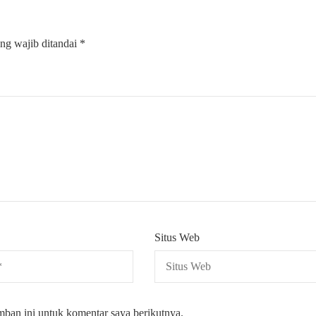
ng wajib ditandai
*
Situs Web
mban ini untuk komentar saya berikutnya.