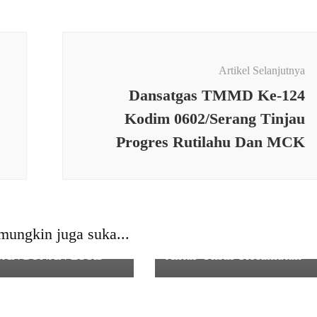
Artikel Selanjutnya
Dansatgas TMMD Ke-124
Kodim 0602/Serang Tinjau
Progres Rutilahu Dan MCK
RINTAHAN
,
SOSIAL
,
TNI
SOSIAL
,
TNI
NSA KORAMIL 0101
Pengajian Rutin Jum’at di
DEGLANG
KUA Saketi, Wujud
GAWASAN
Kebersamaan dan
mungkin juga suka...
ANGAN DAN
Penguatan Silaturahmi
BANGUNAN BPKP
Antar Unsur Kecamatan