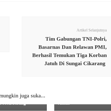
Artikel Selanjutnya
Tim Gabungan TNI-Polri,
Basarnas Dan Relawan PMI,
Berhasil Temukan Tiga Korban
Jatuh Di Sungai Cikarang
TNI
Kodim 0602/Serang
L
,
TNI
Lakukan Evakuasi Longso
h Hampir Roboh
Padarincang, 274 Warga
mungkin juga suka...
nah, di Bangun
Dipindahkan ke Lokasi
 0602/Serang
Aman