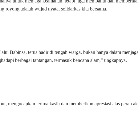
n hanya untuk menjaga keamanan, tetapi juga membantu dan memberika
ong royong adalah wujud nyata, solidaritas kita bersama.
alui Babinsa, terus hadir di tengah warga, bukan hanya dalam menjag
enghadapi berbagai tantangan, termasuk bencana alam,” ungkapnya.
but, mengucapkan terima kasih dan memberikan apresiasi atas peran akt