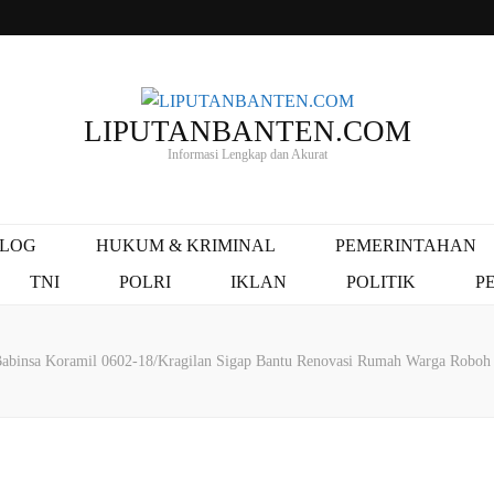
LIPUTANBANTEN.COM
Informasi Lengkap dan Akurat
ALOG
HUKUM & KRIMINAL
PEMERINTAHAN
TNI
POLRI
IKLAN
POLITIK
P
abinsa Koramil 0602-18/Kragilan Sigap Bantu Renovasi Rumah Warga Roboh 