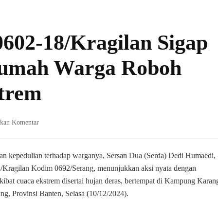
602-18/Kragilan Sigap
Rumah Warga Roboh
trem
pada
lkan Komentar
Babinsa
Koramil
0602-
an kepedulian terhadap warganya, Sersan Dua (Serda) Dedi Humaedi,
18/Kragilan
8/Kragilan Kodim 0692/Serang, menunjukkan aksi nyata dengan
Sigap
ibat cuaca ekstrem disertai hujan deras, bertempat di Kampung Karan
Bantu
g, Provinsi Banten, Selasa (10/12/2024).
Renovasi
Rumah
Warga