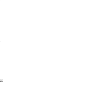
n
a
if