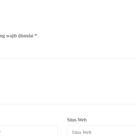
ng wajib ditandai
*
Situs Web