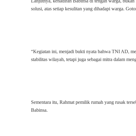
Lanjutnya, kehadiran Babinsa di tengah warga, buka
solusi, atas setiap kesulitan yang dihadapi warga. Got
“Kegiatan ini, menjadi bukti nyata bahwa TNI AD, mel
stabilitas wilayah, tetapi juga sebagai mitra dalam m
Sementara itu, Rahmat pemilik rumah yang rusak terse
Babinsa.