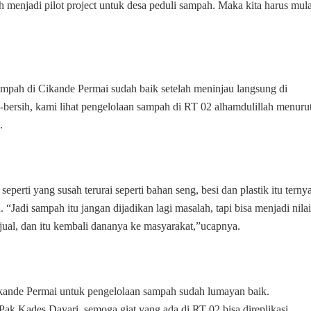
menjadi pilot project untuk desa peduli sampah. Maka kita harus mula
mpah di Cikande Permai sudah baik setelah meninjau langsung di
sih-bersih, kami lihat pengelolaan sampah di RT 02 alhamdulillah menuru
.
erti yang susah terurai seperti bahan seng, besi dan plastik itu terny
“Jadi sampah itu jangan dijadikan lagi masalah, tapi bisa menjadi nilai
jual, dan itu kembali dananya ke masyarakat,”ucapnya.
kande Permai untuk pengelolaan sampah sudah lumayan baik.
 Pak Kades Dayari, semoga giat yang ada di RT 02 bisa direplikasi