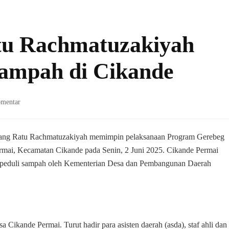
tu Rachmatuzakiyah
ampah di Cikande
pada
omentar
Bupati
Serang
Ratu
erang Ratu Rachmatuzakiyah memimpin pelaksanaan Program Gerebeg
Rachmatuzakiyah
mai, Kecamatan Cikande pada Senin, 2 Juni 2025. Cikande Permai
Pimpin
sa peduli sampah oleh Kementerian Desa dan Pembangunan Daerah
Gerebeg
Sampah
di
Cikande
a Cikande Permai. Turut hadir para asisten daerah (asda), staf ahli dan