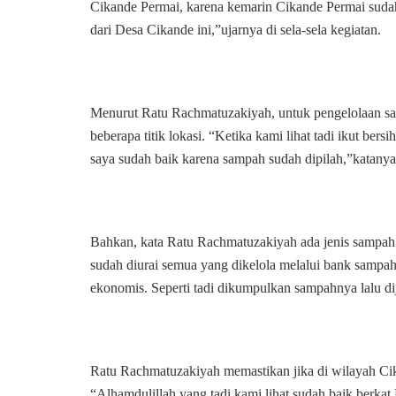
Cikande Permai, karena kemarin Cikande Permai sudah 
dari Desa Cikande ini,”ujarnya di sela-sela kegiatan.
Menurut Ratu Rachmatuzakiyah, untuk pengelolaan sa
beberapa titik lokasi. “Ketika kami lihat tadi ikut ber
saya sudah baik karena sampah sudah dipilah,”katanya
Bahkan, kata Ratu Rachmatuzakiyah ada jenis sampah sep
sudah diurai semua yang dikelola melalui bank sampah. 
ekonomis. Seperti tadi dikumpulkan sampahnya lalu di
Ratu Rachmatuzakiyah memastikan jika di wilayah Ci
“Alhamdulillah yang tadi kami lihat sudah baik berkat