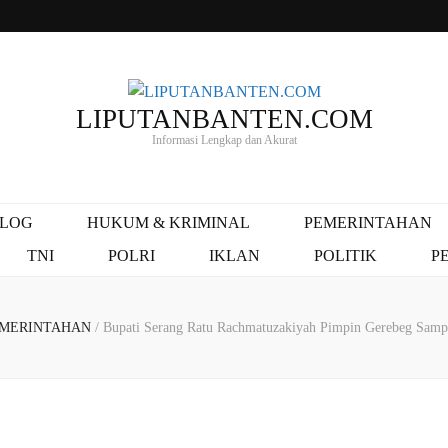
LIPUTANBANTEN.COM
Informasi Lengkap dan Akurat
ALOG
HUKUM & KRIMINAL
PEMERINTAHAN
TNI
POLRI
IKLAN
POLITIK
P
MERINTAHAN
/
Bupati Serang Ratu Rachmatuzakiyah Pimpin Gerebeg Samp