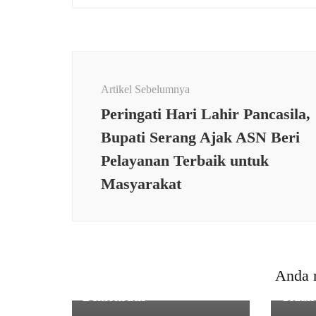
Navigasi
Artikel
Artikel Sebelumnya
Peringati Hari Lahir Pancasila,
Bupati Serang Ajak ASN Beri
Pelayanan Terbaik untuk
Masyarakat
PEMERINTAHAN
,
TNI
Pemilihan Ketua Gapoktan
PEME
Kecamatan Cisata
Pelay
Kabupaten Pandeglang
Dikel
Anda 
Berjalan Lancar dan
Desa 
Demokratis
Tidak