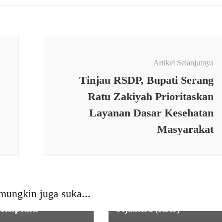
Artikel Selanjutnya
Tinjau RSDP, Bupati Serang
Ratu Zakiyah Prioritaskan
Layanan Dasar Kesehatan
EKONOMI &
Masyarakat
BISNIS
,
PEMERINTAHAN
,
SO
Serka Nakrowi Babinsa
Koramil 0116/Cikeusik
RINTAHAN
Kodim 0601/Pandeglang
anan Publik
Melaksanakan
uhkan, Pemerintah
Pendampingan Kegiatan
mungkin juga suka...
Kedung Dalem Dinilai
Penyaluran Kartu Keluarg
 Responsif
Sejahtera (KKS)