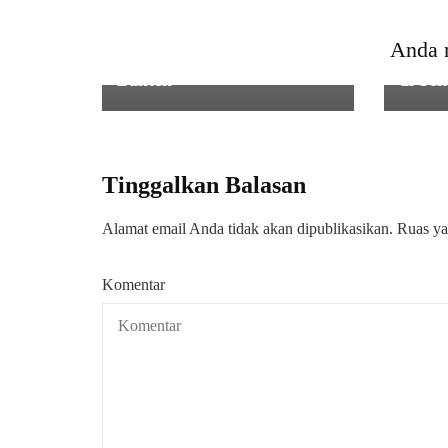
Gubernur Banten Andra
Doron
Soni: Masyarakat Adat Jaga
Kota 
Anda 
Ketahanan Pangan Provinsi
Tingk
Banten
di Se
Tinggalkan Balasan
Alamat email Anda tidak akan dipublikasikan.
Ruas ya
Komentar