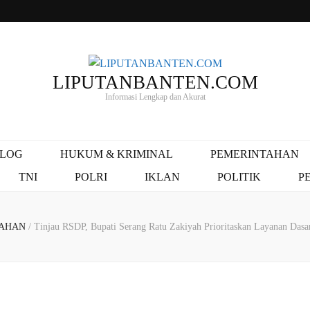
LIPUTANBANTEN.COM
Informasi Lengkap dan Akurat
ALOG
HUKUM & KRIMINAL
PEMERINTAHAN
TNI
POLRI
IKLAN
POLITIK
P
TAHAN
/
Tinjau RSDP, Bupati Serang Ratu Zakiyah Prioritaskan Layanan Dasa