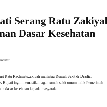
ati Serang Ratu Zakiya
anan Dasar Kesehatan
pada
omentar
Tinjau
RSDP,
Bupati
rang Ratu Rachmatuzakiyah meninjau Rumah Sakit dr Dradjat
Serang
e. Bupati ingin memastikan agar rumah sakit umum milik Pemerintah
Ratu
an dasar kesehatan kepada masyarakat.
Zakiyah
Prioritaskan
Layanan
Dasar