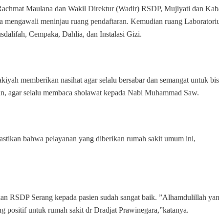
Kesehatan
Rachmat Maulana dan Wakil Direktur (Wadir) RSDP, Mujiyati dan Ka
Masyarakat
 mengawali meninjau ruang pendaftaran. Kemudian ruang Laboratori
dalifah, Cempaka, Dahlia, dan Instalasi Gizi.
iyah memberikan nasihat agar selalu bersabar dan semangat untuk bi
esan, agar selalu membaca sholawat kepada Nabi Muhammad Saw.
mastikan bahwa pelayanan yang diberikan rumah sakit umum ini,
kan RSDP Serang kepada pasien sudah sangat baik. ”Alhamdulillah ya
 positif untuk rumah sakit dr Dradjat Prawinegara,”katanya.