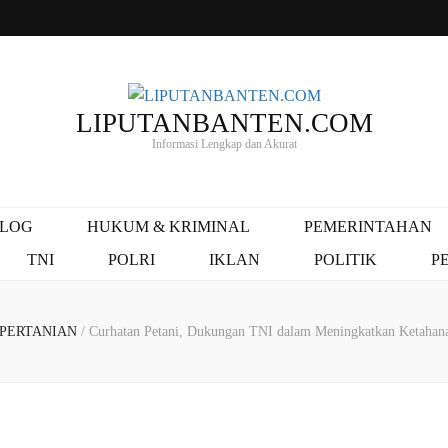
LIPUTANBANTEN.COM
Informasi Lengkap dan Akurat
ALOG
HUKUM & KRIMINAL
PEMERINTAHAN
TNI
POLRI
IKLAN
POLITIK
P
PERTANIAN
/
Curhatan Petani, Dukungan TNI dalam Meningkatkan Ketaha