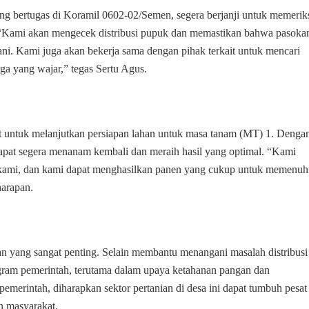
g bertugas di Koramil 0602-02/Semen, segera berjanji untuk memerik
t. “Kami akan mengecek distribusi pupuk dan memastikan bahwa pasoka
ani. Kami juga akan bekerja sama dengan pihak terkait untuk mencari
ga yang wajar,” tegas Sertu Agus.
at untuk melanjutkan persiapan lahan untuk masa tanam (MT) 1. Denga
apat segera menanam kembali dan meraih hasil yang optimal. “Kami
 kami, dan kami dapat menghasilkan panen yang cukup untuk memenuh
arapan.
an yang sangat penting. Selain membantu menangani masalah distribusi
gram pemerintah, terutama dalam upaya ketahanan pangan dan
erintah, diharapkan sektor pertanian di desa ini dapat tumbuh pesat
n masyarakat.