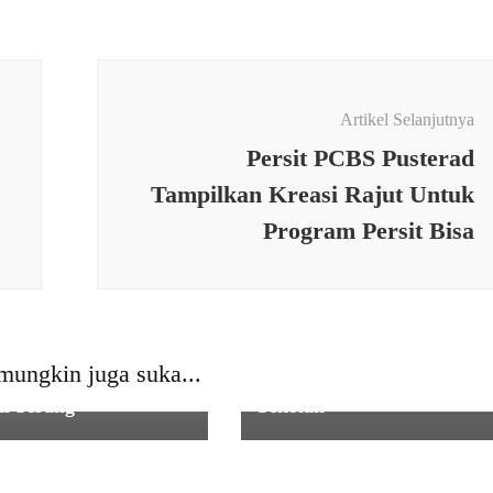
Artikel Selanjutnya
Persit PCBS Pusterad
Tampilkan Kreasi Rajut Untuk
Program Persit Bisa
KESEHATAN
,
PEMERINTAH
Babinsa Koramil
 064/MY Perkuat
0106/Menes Dampingi
gi TNI–Polri dalam
Pendistribusian Program
mungkin juga suka...
manan Aksi Unjuk
Makan Bergizi Gratis di
di Serang
Sekolah