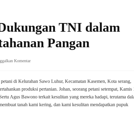
 Dukungan TNI dalam
tahanan Pangan
pada
ggalkan Komentar
Curhatan
Petani,
Dukungan
, petani di Kelurahan Sawo Luhur, Kecamatan Kasemen, Kota serang,
TNI
tahankan produksi pertanian. Johan, seorang petani setempat, Kamis 
dalam
ertu Agus Bawono terkait kesulitan yang mereka hadapi, terutama da
Meningkatkan
embuat tanah kami kering, dan kami kesulitan mendapatkan pupuk
Ketahanan
Pangan