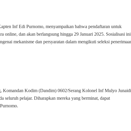
Prajurit
TNI
AD
apten Inf Edi Purnomo, menyampaikan bahwa pendaftaran untuk
nline, dan akan berlangsung hingga 29 Januari 2025. Sosialisasi ini
ngenai mekanisme dan persyaratan dalam mengikuti seleksi penerimaa
ung, Komandan Kodim (Dandim) 0602/Serang Kolonel Inf Mulyo Junaidi
a seluruh pelajar. Diharapkan mereka yang berminat, dapat
i Purnomo.