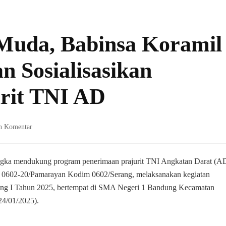
Muda, Babinsa Koramil
 Sosialisasikan
rit TNI AD
pada
n Komentar
Dorong
Generasi
Muda,
gka mendukung program penerimaan prajurit TNI Angkatan Darat (AD
Babinsa
il 0602-20/Pamarayan Kodim 0602/Serang, melaksanakan kegiatan
Koramil
ng I Tahun 2025, bertempat di SMA Negeri 1 Bandung Kecamatan
0602-
24/01/2025).
20/Pamarayan
Sosialisasikan
Penerimaan