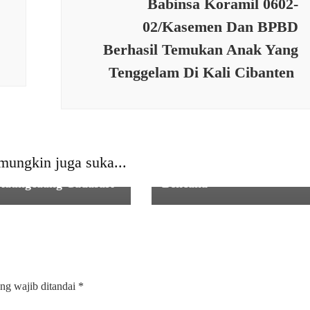
Babinsa Koramil 0602-
N
,
SOSIAL
,
TNI
02/Kasemen Dan BPBD
Berhasil Temukan Anak Yang
Tenggelam Di Kali Cibanten
PEMERINTAHAN
,
PERISTIW
Apel Kesiapan dan
RINTAHAN
,
SOSIAL
,
TNI
Kesiapsiagaan Tanggap
mil 0102/ Cadasari
Bencana Pandeglang:
sanakan Komsos dan
Dandim 0601/Pandeglang,
 Jagung Bersama
Ingatkan Pentingnya Sinerg
mungkin juga suka...
n Taman Jaya 2 di
dalam Penanggulangan
Kaungcaang Cadasari
Bencana
ng wajib ditandai
*