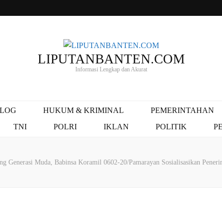
LIPUTANBANTEN.COM
Informasi Lengkap dan Akurat
ALOG
HUKUM & KRIMINAL
PEMERINTAHAN
TNI
POLRI
IKLAN
POLITIK
P
ng Generasi Muda, Babinsa Koramil 0602-20/Pamarayan Sosialisasikan Peneri