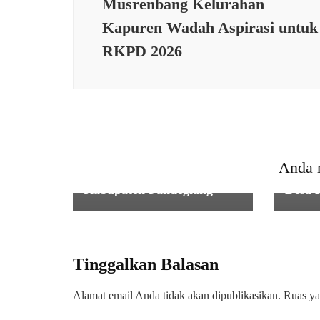
Musrenbang Kelurahan
KESEHATAN
,
PEMERINTAHAN
,
PENDIDIKA
Kapuren Wadah Aspirasi untuk
Babinsa Koramil
RKPD 2026
0107/Saketi Kodim
0601/Pandeglang
Melaksanakan
Pendampingan
PEME
Pendistribusian Program
Danra
MBG (Makanan Bergizi
melak
Gratis) di Wilayah
Tanam
Anda 
Kecamatan Cisata,
Pokta
Kabupaten Pandeglang
Desa 
Tinggalkan Balasan
Alamat email Anda tidak akan dipublikasikan.
Ruas ya