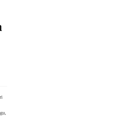
a
ri
gu,