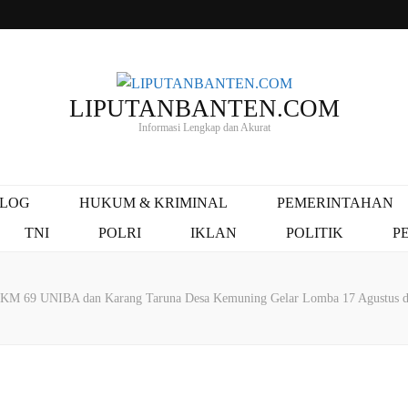
LIPUTANBANTEN.COM
Informasi Lengkap dan Akurat
ALOG
HUKUM & KRIMINAL
PEMERINTAHAN
TNI
POLRI
IKLAN
POLITIK
P
KM 69 UNIBA dan Karang Taruna Desa Kemuning Gelar Lomba 17 Agustus 