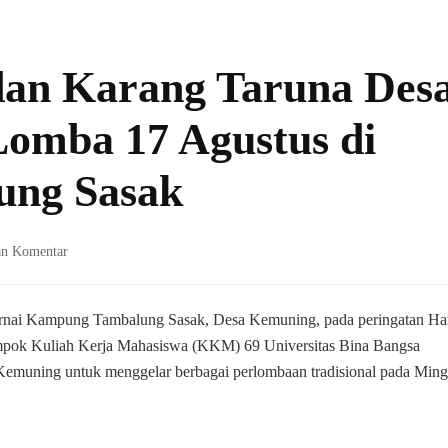
n Karang Taruna Des
omba 17 Agustus di
ng Sasak
pada
an Komentar
KKM
69
UNIBA
rnai Kampung Tambalung Sasak, Desa Kemuning, pada peringatan Ha
dan
mpok Kuliah Kerja Mahasiswa (KKM) 69 Universitas Bina Bangsa
Karang
emuning untuk menggelar berbagai perlombaan tradisional pada Ming
Taruna
Desa
Kemuning
Gelar