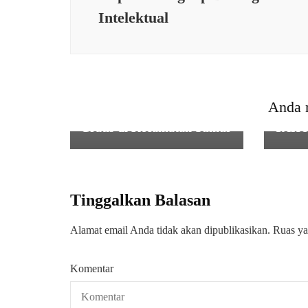
Intelektual
PEME
BABI
KESEHATAN
,
PEMERINTAHAN
,
PENDIDIKA
0107
Babinsa Koramil
DAN
0115/Cimanggu Kodim
GIAT
0601/Pandeglang Dampingi
PGRI
Anda 
Program Makan Bergizi
KECA
Gratis di Kecamatan Sumur
TAHU
Tinggalkan Balasan
Alamat email Anda tidak akan dipublikasikan.
Ruas ya
Komentar