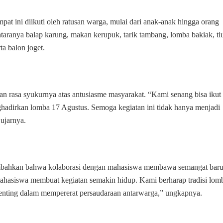
Lomba
17
at ini diikuti oleh ratusan warga, mulai dari anak-anak hingga orang
Agustus
taranya balap karung, makan kerupuk, tarik tambang, lomba bakiak, ti
di
a balon joget.
Kampung
Tambalung
Sasak
rasa syukurnya atas antusiasme masyarakat. “Kami senang bisa ikut
hadirkan lomba 17 Agustus. Semoga kegiatan ini tidak hanya menjadi
ujarnya.
bahkan bahwa kolaborasi dengan mahasiswa membawa semangat bar
mahasiswa membuat kegiatan semakin hidup. Kami berharap tradisi lom
 penting dalam mempererat persaudaraan antarwarga,” ungkapnya.