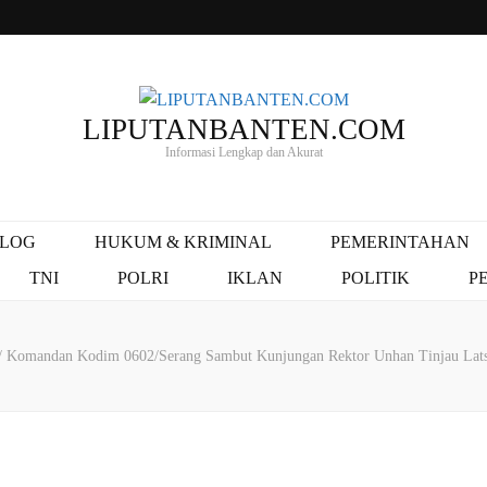
LIPUTANBANTEN.COM
Informasi Lengkap dan Akurat
ALOG
HUKUM & KRIMINAL
PEMERINTAHAN
TNI
POLRI
IKLAN
POLITIK
P
/
Komandan Kodim 0602/Serang Sambut Kunjungan Rektor Unhan Tinjau Latsit