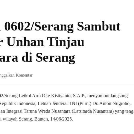
0602/Serang Sambut
r Unhan Tinjau
ara di Serang
pada
nggalkan Komentar
Komandan
Kodim
0602/Serang
/Serang Letkol Arm Oke Kistiyanto, S.A.P., menyambut langsung
Sambut
publik Indonesia, Letnan Jenderal TNI (Purn.) Dr. Anton Nugroho,
Kunjungan
an Integrasi Taruna Wreda Nusantara (Latsitarda Nusantara) yang teng
Rektor
 wilayah Serang, Banten, 14/06/2025.
Unhan
Tinjau
Latsitarda