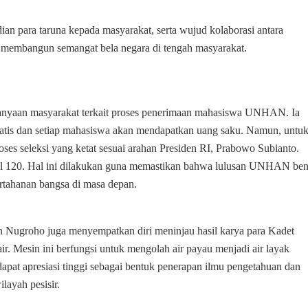
Nusantara
di
dian para taruna kepada masyarakat, serta wujud kolaborasi antara
Serang
m membangun semangat bela negara di tengah masyarakat.
yaan masyarakat terkait proses penerimaan mahasiswa UNHAN. Ia
tis dan setiap mahasiswa akan mendapatkan uang saku. Namun, untu
s seleksi yang ketat sesuai arahan Presiden RI, Prabowo Subianto.
mal 120. Hal ini dilakukan guna memastikan bahwa lulusan UNHAN ben
ertahanan bangsa di masa depan.
n Nugroho juga menyempatkan diri meninjau hasil karya para Kadet
. Mesin ini berfungsi untuk mengolah air payau menjadi air layak
apat apresiasi tinggi sebagai bentuk penerapan ilmu pengetahuan dan
layah pesisir.