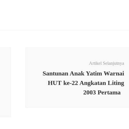
Artikel Selanjutnya
‎Santunan Anak Yatim Warnai
HUT ke-22 Angkatan Liting
2003 Pertama ‎
IDIKAN
an Warga Antusias
TNI
Bakti Sosial Kesehatan
Dalam Rangka HUT