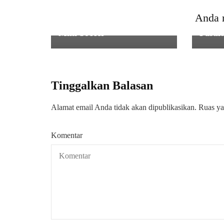
Papua Meriahkan HUT ke-
Maha
Anda 
80 RI dengan Baksos dan
Univer
Mini Soccer
Pasul
Tinggalkan Balasan
Alamat email Anda tidak akan dipublikasikan.
Ruas ya
Komentar