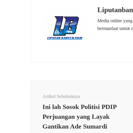
Liputanban
Media online yang
bermanfaat untuk 
Navigasi
Artikel
Artikel Sebelumnya
Ini lah Sosok Politisi PDIP
Perjuangan yang Layak
EKON
Gantikan Ade Sumardi
BISNI
SOSIAL
,
TNI
Danra