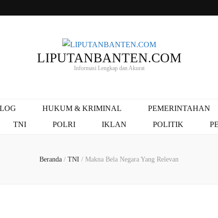
LIPUTANBANTEN.COM
Informasi Lengkap dan Akurat
ALOG
HUKUM & KRIMINAL
PEMERINTAHAN
TNI
POLRI
IKLAN
POLITIK
P
Beranda
/
TNI
/
Makna Bela Negara Yang Relevan