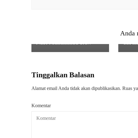
Sertu Juana Babinsa
0601/
Koramil 0111/Pagelaran
Arm 
Kodim 0601/Pandeglang, Di
Melak
Desa Binaan Berikan
Penda
Anda 
Sambutan Di Acara Maulid
Pendi
Nabi Muhammad SAW
Tabun
Tinggalkan Balasan
Alamat email Anda tidak akan dipublikasikan.
Ruas ya
Komentar