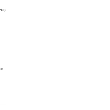
etap
an
n