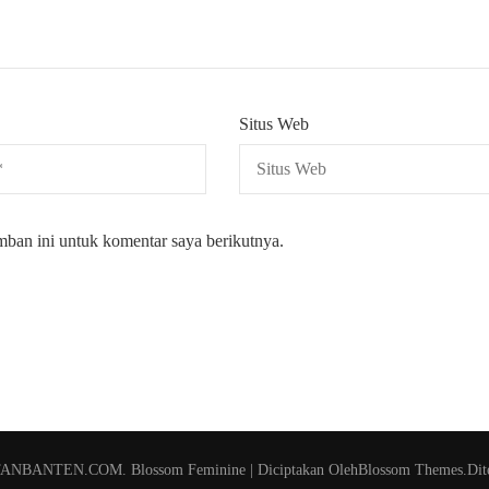
Situs Web
mban ini untuk komentar saya berikutnya.
TANBANTEN.COM
.
Blossom Feminine | Diciptakan Oleh
Blossom Themes
.Dit