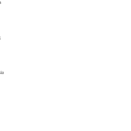
a
g
ia