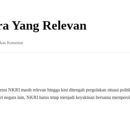
a Yang Relevan
pada
lkan Komentar
Makna
Bela
Negara
Yang
Relevan
si NKRI masih relevan hingga kini ditengah pergolakan situasi politi
ri negara lain, NKRI harus tetap menjadi keyakinan bersama mempero