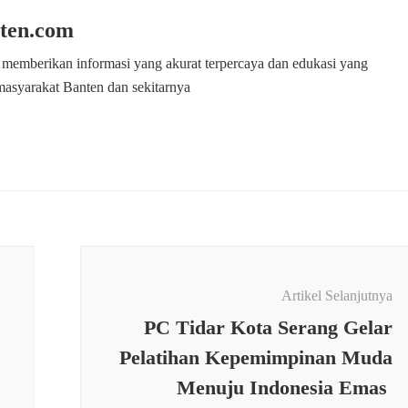
ten.com
 memberikan informasi yang akurat terpercaya dan edukasi yang
masyarakat Banten dan sekitarnya
Artikel Selanjutnya
PC Tidar Kota Serang Gelar
Pelatihan Kepemimpinan Muda
OMI &
Menuju Indonesia Emas
S
,
PEMERINTAHAN
,
SOSIAL
,
TNI
mil 0112/Jiput Kodim
KESEHATAN
,
PENDIDIKAN
,