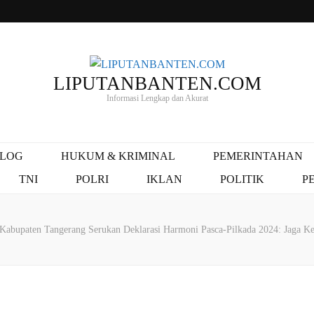
LIPUTANBANTEN.COM
Informasi Lengkap dan Akurat
ALOG
HUKUM & KRIMINAL
PEMERINTAHAN
TNI
POLRI
IKLAN
POLITIK
P
abupaten Tangerang Serukan Deklarasi Harmoni Pasca-Pilkada 2024: Jaga Ke