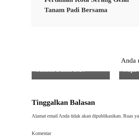
Tanam Padi Bersama
POLIT
POLITIK
Ketua
Dinamika Politik Memanas,
Demok
Karang Taruna Pontang
Memen
Anda 
Deklarasi Mendukung
Urut 
Pilkada Damai 2024
Najib
Tinggalkan Balasan
Alamat email Anda tidak akan dipublikasikan.
Ruas ya
Komentar