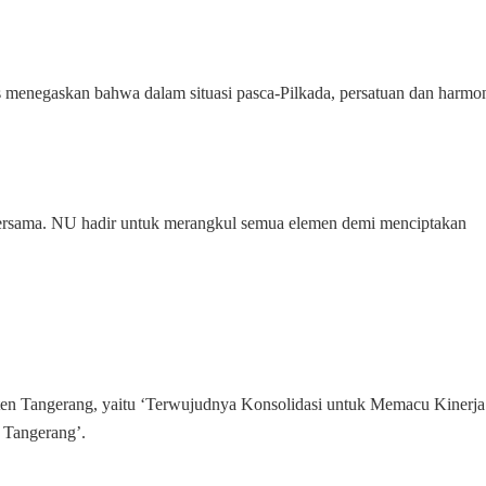
Jaga
Keamanan
dan
Persatuan
enegaskan bahwa dalam situasi pasca-Pilkada, persatuan dan harmo
Banten
 bersama. NU hadir untuk merangkul semua elemen demi menciptakan
ten Tangerang, yaitu ‘Terwujudnya Konsolidasi untuk Memacu Kinerja
Tangerang’.