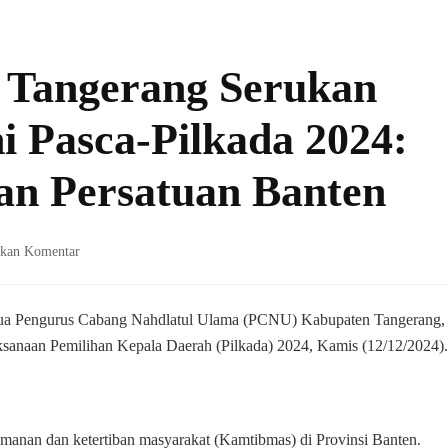
Tangerang Serukan
i Pasca-Pilkada 2024:
n Persatuan Banten
pada
lkan Komentar
PCNU
Kabupaten
Tangerang
ua Pengurus Cabang Nahdlatul Ulama (PCNU) Kabupaten Tangerang,
Serukan
sanaan Pemilihan Kepala Daerah (Pilkada) 2024, Kamis (12/12/2024).
Deklarasi
Harmoni
Pasca-
Pilkada
eamanan dan ketertiban masyarakat (Kamtibmas) di Provinsi Banten.
2024: