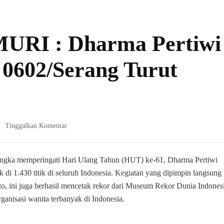
MURI : Dharma Pertiwi
0602/Serang Turut
pada
Tinggalkan Komentar
Pecahkan
Rekor
MURI
ngka memperingati Hari Ulang Tahun (HUT) ke-61, Dharma Pertiwi
:
ak di 1.430 titik di seluruh Indonesia. Kegiatan yang dipimpin langsung
Dharma
, ini juga berhasil mencetak rekor dari Museum Rekor Dunia Indones
Pertiwi
ganisasi wanita terbanyak di Indonesia.
Daerah
C
Cabang