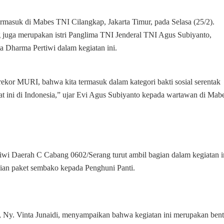
0602/Serang
Turut
termasuk di Mabes TNI Cilangkap, Jakarta Timur, pada Selasa (25/2).
Ambil
 juga merupakan istri Panglima TNI Jenderal TNI Agus Subiyanto,
Bagian
ta Dharma Pertiwi dalam kegiatan ini.
 rekor MURI, bahwa kita termasuk dalam kategori bakti sosial serentak
aat ini di Indonesia,” ujar Evi Agus Subiyanto kepada wartawan di Mab
iwi Daerah C Cabang 0602/Serang turut ambil bagian dalam kegiatan i
ian paket sembako kepada Penghuni Panti.
 Ny. Vinta Junaidi, menyampaikan bahwa kegiatan ini merupakan ben