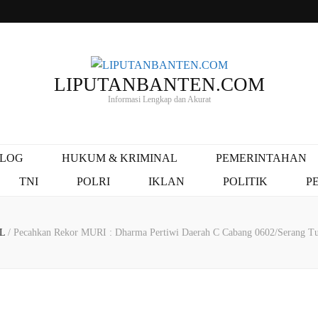
LIPUTANBANTEN.COM
Informasi Lengkap dan Akurat
ALOG
HUKUM & KRIMINAL
PEMERINTAHAN
TNI
POLRI
IKLAN
POLITIK
P
AL
/
Pecahkan Rekor MURI : Dharma Pertiwi Daerah C Cabang 0602/Serang Tu