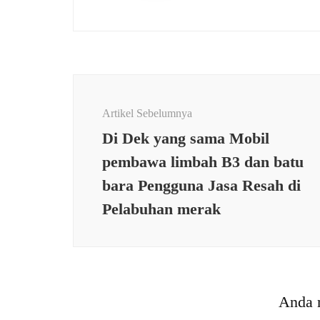
Navigasi
Artikel
Artikel Sebelumnya
Di Dek yang sama Mobil
pembawa limbah B3 dan batu
bara Pengguna Jasa Resah di
Pelabuhan merak
EKONOMI & BISNIS
EKONO
Acara Media Preview ,
Gaido
ASTON Hotels di Banten
Sertif
Anda 
Sambut Ramadan dengan
Bante