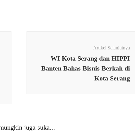
Artikel Selanjutnya
WI Kota Serang dan HIPPI
Banten Bahas Bisnis Berkah di
Kota Serang
EKONOMI & BISNIS
MI & BISNIS
Sebagai Bentuk Kepedulia
 Group Dorong
terhadap Dunia Pendidika
ikasi Halal, Menuju
Aston Cilegon Renovasi
mungkin juga suka...
n sebagai Agregator
Fasilitas Toilet di SDN