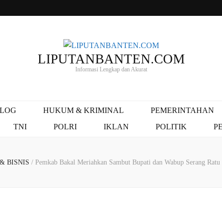
LIPUTANBANTEN.COM
Informasi Lengkap dan Akurat
ALOG
HUKUM & KRIMINAL
PEMERINTAHAN
TNI
POLRI
IKLAN
POLITIK
P
& BISNIS
/
Pemkab Bakal Meriahkan Sambut Bupati dan Wabup Serang Ratu