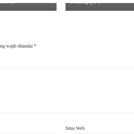
 Center
Sukmajaya 1
ng wajib ditandai
*
Situs Web