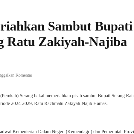
riahkan Sambut Bupati
 Ratu Zakiyah-Najiba
pada
nggalkan Komentar
Pemkab
Bakal
Meriahkan
(Pemkab) Serang bakal memeriahkan pisah sambut Bupati Serang Rat
Sambut
periode 2024-2029, Ratu Rachmatu Zakiyah-Najib Hamas.
Bupati
dan
Wabup
Serang
adwal Kementerian Dalam Negeri (Kemendagri) dan Pemerintah Provi
Ratu