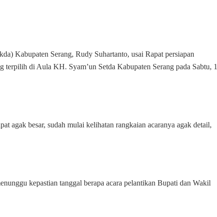
Zakiyah-
Najiba
Hamas
ekda) Kabupaten Serang, Rudy Suhartanto, usai Rapat persiapan
ng terpilih di Aula KH. Syam’un Setda Kabupaten Serang pada Sabtu, 
apat agak besar, sudah mulai kelihatan rangkaian acaranya agak detail,
menunggu kepastian tanggal berapa acara pelantikan Bupati dan Wakil