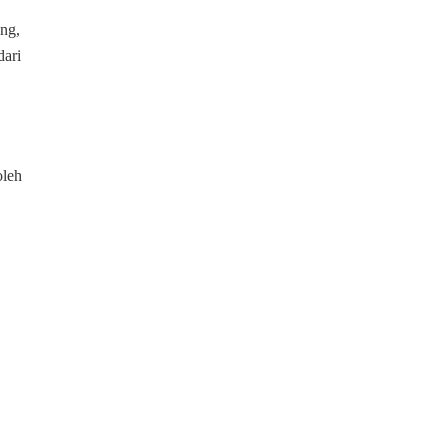
ng,
dari
oleh