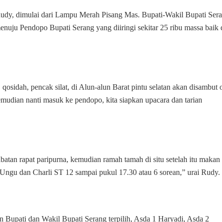
dy, dimulai dari Lampu Merah Pisang Mas. Bupati-Wakil Bupati Sera
uju Pendopo Bupati Serang yang diiringi sekitar 25 ribu massa baik 
 qosidah, pencak silat, di Alun-alun Barat pintu selatan akan disambut 
emudian nanti masuk ke pendopo, kita siapkan upacara dan tarian
jabatan rapat paripurna, kemudian ramah tamah di situ setelah itu makan
a Ungu dan Charli ST 12 sampai pukul 17.30 atau 6 sorean,” urai Rudy.
an Bupati dan Wakil Bupati Serang terpilih, Asda 1 Haryadi, Asda 2