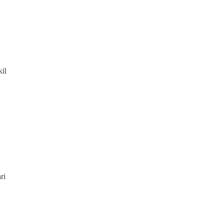
il
ri