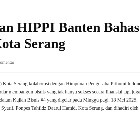
an HIPPI Banten Bahas
Kota Serang
pada
Komentar
WI
Kota
Serang
) Kota Serang kolaborasi dengan Himpunan Pengusaha Pribumi Indon
dan
tiar membangun bisnis yang tak hanya sukses secara finansial tapi jug
HIPPI
alam Kajian Bisnis #4 yang digelar pada Minggu pagi, 18 Mei 2025.
Banten
yarif, Ponpes Tahfidz Daarul Hamid, Kota Serang, dan dihadiri oleh
Bahas
Bisnis
Berkah
di
Kota