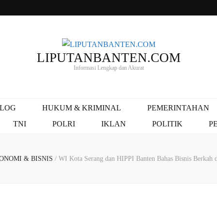
LIPUTANBANTEN.COM
Informasi Lengkap dan Akurat
ALOG
HUKUM & KRIMINAL
PEMERINTAHAN
TNI
POLRI
IKLAN
POLITIK
P
ONOMI & BISNIS
/
WI Kota Serang dan HIPPI Banten Bahas Bisnis Berkah d