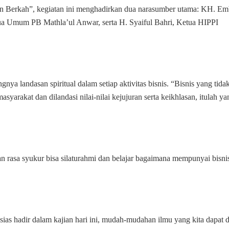
Serang
 Berkah”, kegiatan ini menghadirkan dua narasumber utama: KH. E
ua Umum PB Mathla’ul Anwar, serta H. Syaiful Bahri, Ketua HIPPI
landasan spiritual dalam setiap aktivitas bisnis. “Bisnis yang tida
syarakat dan dilandasi nilai-nilai kejujuran serta keikhlasan, itulah ya
rasa syukur bisa silaturahmi dan belajar bagaimana mempunyai bisni
sias hadir dalam kajian hari ini, mudah-mudahan ilmu yang kita dapat d