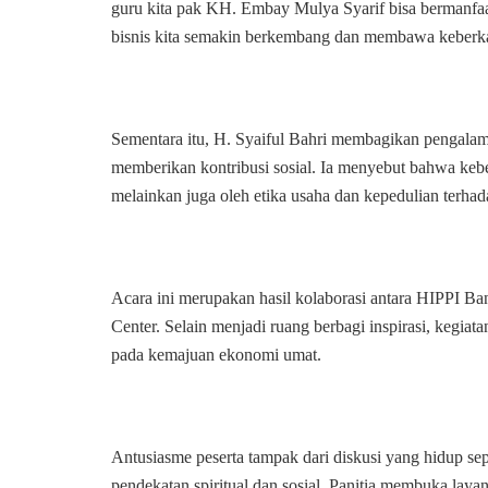
guru kita pak KH. Embay Mulya Syarif bisa bermanfaat
bisnis kita semakin berkembang dan membawa keberka
Sementara itu, H. Syaiful Bahri membagikan pengalama
memberikan kontribusi sosial. Ia menyebut bahwa keber
melainkan juga oleh etika usaha dan kepedulian terha
Acara ini merupakan hasil kolaborasi antara HIPPI B
Center. Selain menjadi ruang berbagi inspirasi, kegiata
pada kemajuan ekonomi umat.
Antusiasme peserta tampak dari diskusi yang hidup s
pendekatan spiritual dan sosial. Panitia membuka laya