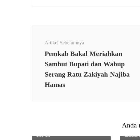
Navigasi
Artikel
Artikel Sebelumnya
Pemkab Bakal Meriahkan
Sambut Bupati dan Wabup
Serang Ratu Zakiyah-Najiba
Hamas
EKONO
EKONOMI & BISNIS
Bank
Promo Aston Hotel dalam
Bante
Anda 
Rangka HUT Kota Serang
kepad
Ke 18
Lima 