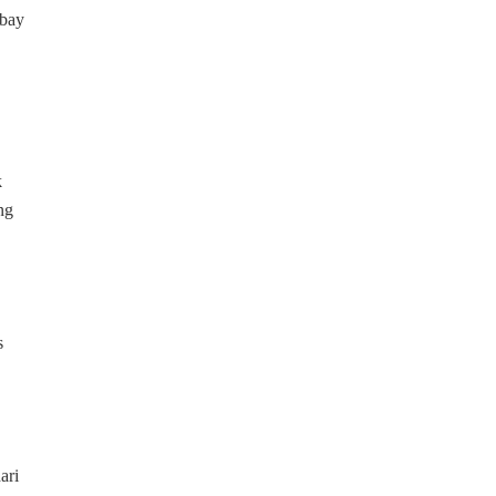
mbay
k
ng
s
ari