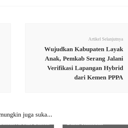
Artikel Selanjutnya
Wujudkan Kabupaten Layak
Anak, Pemkab Serang Jalani
Verifikasi Lapangan Hybrid
dari Kemen PPPA
MI & BISNIS
 BTN KCP UIN
EKONOMI & BISNIS
n Serahkan QRIS
Diskoumperindag
mungkin juga suka...
a Pedagang Kaki
Kabupaten Serang, Gelar
Binaan APKLI Banten
Bazar Ramadan