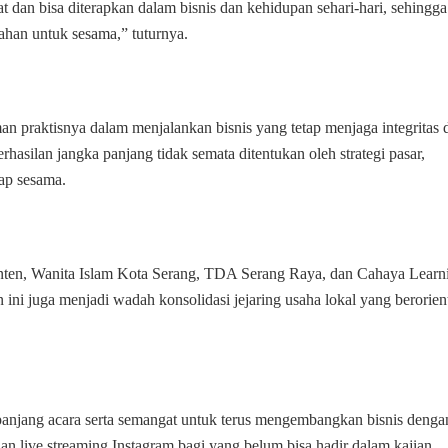
 dan bisa diterapkan dalam bisnis dan kehidupan sehari-hari, sehingga
han untuk sesama,” tuturnya.
n praktisnya dalam menjalankan bisnis yang tetap menjaga integritas 
hasilan jangka panjang tidak semata ditentukan oleh strategi pasar,
dap sesama.
anten, Wanita Islam Kota Serang, TDA Serang Raya, dan Cahaya Learn
n ini juga menjadi wadah konsolidasi jejaring usaha lokal yang berorien
epanjang acara serta semangat untuk terus mengembangkan bisnis denga
nan live streaming Instagram bagi yang belum bisa hadir dalam kajian