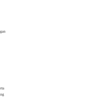
ngan
rta
ung