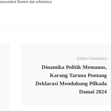
masyarakat Banten dan sekitarnya
Artikel Selanjutnya
Dinamika Politik Memanas,
Karang Taruna Pontang
Deklarasi Mendukung Pilkada
Damai 2024
HATAN
,
PEMERINTAHAN
,
PENDIDIKAN
,
SOSIAL
,
TNI
 Sutaryat Babinsa
PEMERINTAHAN
,
SOSIAL
,
TN
il 0115/Cimanggu
Serda Syamsurijal Babinsa
mpingan
Koramil 0111/Pagelaran