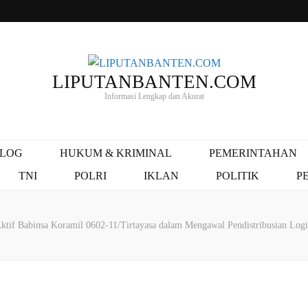
LIPUTANBANTEN.COM
Informasi Lengkap dan Akurat
ALOG
HUKUM & KRIMINAL
PEMERINTAHAN
TNI
POLRI
IKLAN
POLITIK
P
ktif Babinsa Koramil 0602-11/Tirtayasa dalam Mengawal Pendistribusian Logi