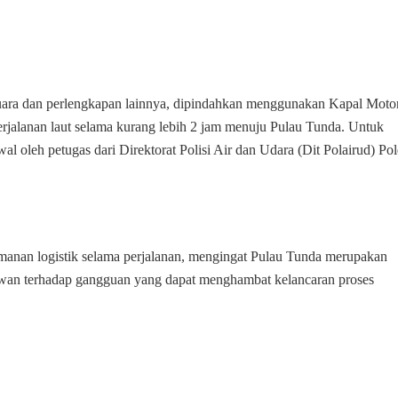
dalam
Mengawal
Pendistribusian
Logistik
Pilkada
Tahun
 suara dan perlengkapan lainnya, dipindahkan menggunakan Kapal Moto
2024
alanan laut selama kurang lebih 2 jam menuju Pulau Tunda. Untuk
l oleh petugas dari Direktorat Polisi Air dan Udara (Dit Polairud) Po
manan logistik selama perjalanan, mengingat Pulau Tunda merupakan
 rawan terhadap gangguan yang dapat menghambat kelancaran proses