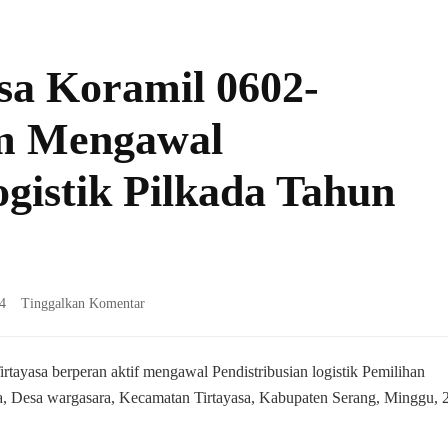
sa Koramil 0602-
am Mengawal
ogistik Pilkada Tahun
pada
4
Tinggalkan Komentar
Peran
Aktif
Babinsa
rtayasa berperan aktif mengawal Pendistribusian logistik Pemilihan
Koramil
a, Desa wargasara, Kecamatan Tirtayasa, Kabupaten Serang, Minggu, 
0602-
11/Tirtayasa