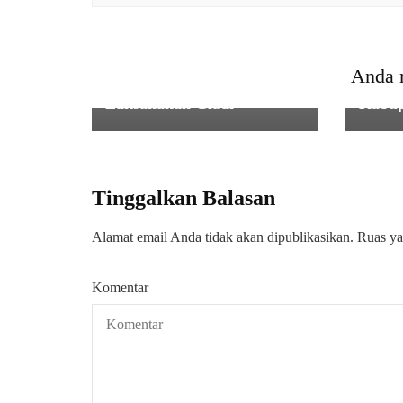
NASIONAL
,
PEMERINTAHAN
,
PENDIDIKAN
Pendi
,
Jelang Upacara HUT Ke-80
Makan
RI Danramil 0106/Menes
(MBG)
Anda 
Kodim 0601/Pandeglang,
Kecam
Laksanakan Gladi
Kabup
Tinggalkan Balasan
Alamat email Anda tidak akan dipublikasikan.
Ruas ya
Komentar