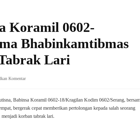
a Koramil 0602-
sama Bhabinkamtibmas
Tabrak Lari
pada
lkan Komentar
Sertu
Ahdi
Babinsa
Sutisna, Babinsa Koramil 0602-18/Kragilan Kodim 0602/Serang, bersa
Koramil
mpat, bergerak cepat memberikan pertolongan kepada salah seorang
0602-
menjadi korban tabrak lari.
18/Kragilan
Bersama
Bhabinkamtibmas
Evakuasi