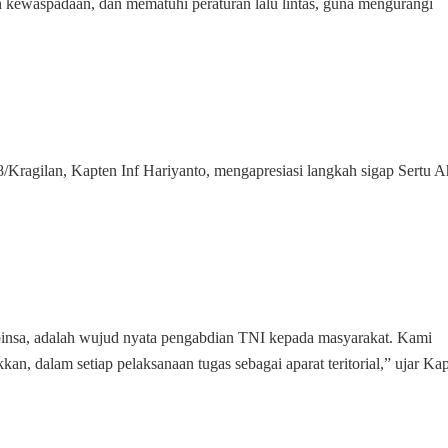
 kewaspadaan, dan mematuhi peraturan lalu lintas, guna mengurangi
Kragilan, Kapten Inf Hariyanto, mengapresiasi langkah sigap Sertu A
binsa, adalah wujud nyata pengabdian TNI kepada masyarakat. Kami
kan, dalam setiap pelaksanaan tugas sebagai aparat teritorial,” ujar Ka