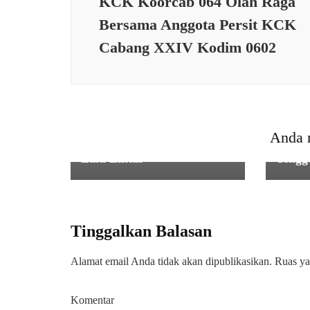
KCK Koorcab 064 Olah Raga
Bersama Anggota Persit KCK
Cabang XXIV Kodim 0602
PERIS
PERISTIWA
,
SOSIAL
,
TNI
Bersa
Dandim 0601/Pandeglang
Babin
Turun Langsung
17/Ca
Anda 
Damaiakan Kecelakaan
Penca
Lalu Lintas
Tengg
Tinggalkan Balasan
Alamat email Anda tidak akan dipublikasikan.
Ruas ya
Komentar