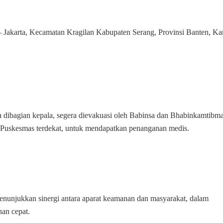
Korban
Tabrak
Lari
ng – Jakarta, Kecamatan Kragilan Kabupaten Serang, Provinsi Banten, K
 dibagian kepala, segera dievakuasi oleh Babinsa dan Bhabinkamtibm
Puskesmas terdekat, untuk mendapatkan penanganan medis.
nunjukkan sinergi antara aparat keamanan dan masyarakat, dalam
an cepat.