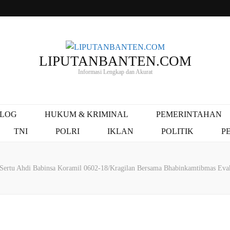
LIPUTANBANTEN.COM
Informasi Lengkap dan Akurat
ALOG
HUKUM & KRIMINAL
PEMERINTAHAN
TNI
POLRI
IKLAN
POLITIK
P
Sertu Ahdi Babinsa Koramil 0602-18/Kragilan Bersama Bhabinkamtibmas Eva