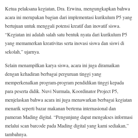
Ketua pelaksana kegiatan, Dra. Erwina, mengungkapkan bahwa
acara ini merupakan bagian dari implementasi kurikulum P5 yang
bertujuan untuk menggali potensi kreatif dan inovatif siswa.
“Kegiatan ini adalah salah satu bentuk nyata dari kurikulum P5
yang memamerkan kreativitas serta inovasi siswa dan siswi di
sekolah,” ujarnya.
Selain menampilkan karya siswa, acara ini juga diramaikan
dengan kehadiran berbagai perguruan tinggi yang
memperkenalkan program-program pendidikan tinggi kepada
para peserta didik. Nuvi Nurmala, Koordinator Project P5,
menjelaskan bahwa acara ini juga menawarkan berbagai kegiatan
menarik seperti bazar makanan bertema internasional dan
pameran Mading digital. “Pengunjung dapat mengakses informasi
melalui scan barcode pada Mading digital yang kami sediakan,”
tambahnya.