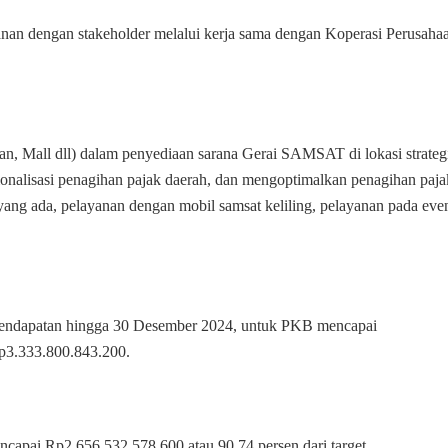
yanan dengan stakeholder melalui kerja sama dengan Koperasi Perusaha
n, Mall dll) dalam penyediaan sarana Gerai SAMSAT di lokasi strategi
ionalisasi penagihan pajak daerah, dan mengoptimalkan penagihan paja
ng ada, pelayanan dengan mobil samsat keliling, pelayanan pada eve
i pendapatan hingga 30 Desember 2024, untuk PKB mencapai
Rp3.333.800.843.200.
encapai Rp2.656.532.578.600 atau 90,74 persen dari target