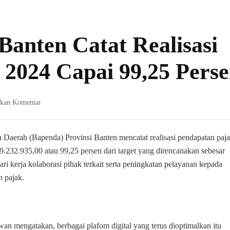
Banten Catat Realisasi
 2024 Capai 99,25 Pers
pada
lkan Komentar
Bapenda
Provinsi
Banten
Daerah (Bapenda) Provinsi Banten mencatat realisasi pendapatan paj
Catat
232.935,00 atau 99,25 persen dari target yang direncanakan sebesar
Realisasi
ri kerja kolaborasi pihak terkait serta peningkatan pelayanan kepada
Pendapatan
n pajak.
Pajak
2024
Capai
99,25
Persen
n mengatakan, berbagai plafom digital yang terus dioptimalkan itu