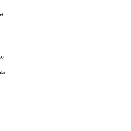
et
50
atau