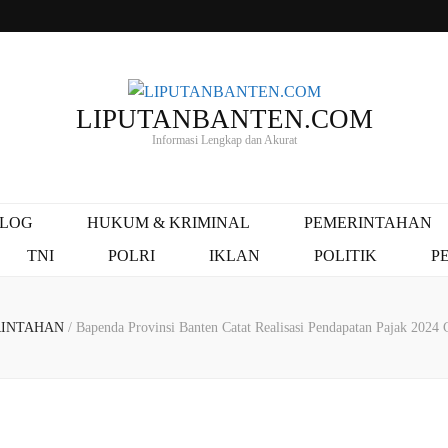
LIPUTANBANTEN.COM
Informasi Lengkap dan Akurat
ALOG
HUKUM & KRIMINAL
PEMERINTAHAN
TNI
POLRI
IKLAN
POLITIK
P
RINTAHAN
/
Bapenda Provinsi Banten Catat Realisasi Pendapatan Pajak 2024 