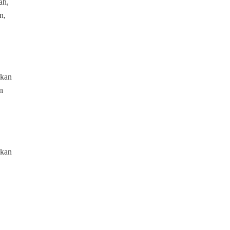
ah,
n,
ukan
n
akan