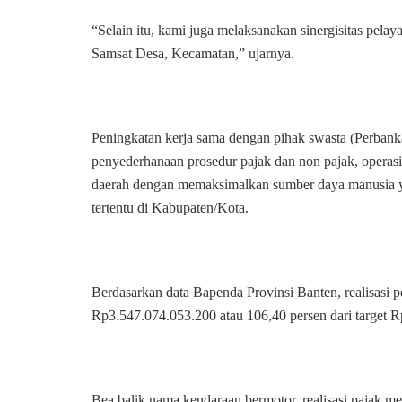
“Selain itu, kami juga melaksanakan sinergisitas pela
Samsat Desa, Kecamatan,” ujarnya.
Peningkatan kerja sama dengan pihak swasta (Perbanka
penyederhanaan prosedur pajak dan non pajak, operas
daerah dengan memaksimalkan sumber daya manusia ya
tertentu di Kabupaten/Kota.
Berdasarkan data Bapenda Provinsi Banten, realisas
Rp3.547.074.053.200 atau 106,40 persen dari target 
Bea balik nama kendaraan bermotor, realisasi pajak m