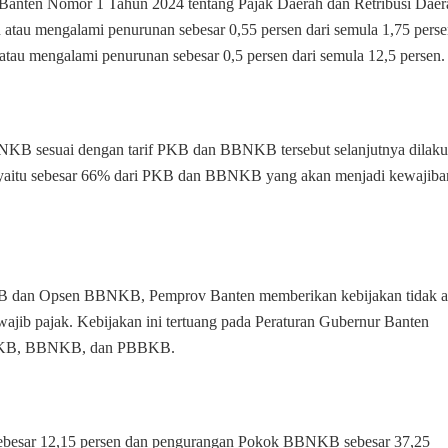
i Banten Nomor 1 Tahun 2024 tentang Pajak Daerah dan Retribusi Daer
n atau mengalami penurunan sebesar 0,55 persen dari semula 1,75 perse
tau mengalami penurunan sebesar 0,5 persen dari semula 12,5 persen.
B sesuai dengan tarif PKB dan BBNKB tersebut selanjutnya dilak
itu sebesar 66% dari PKB dan BBNKB yang akan menjadi kewajiba
KB dan Opsen BBNKB, Pemprov Banten memberikan kebijakan tidak 
ajib pajak. Kebijakan ini tertuang pada Peraturan Gubernur Banten
 PKB, BBNKB, dan PBBKB.
ebesar 12,15 persen dan pengurangan Pokok BBNKB sebesar 37,25