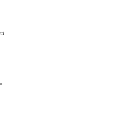
tri
an
B