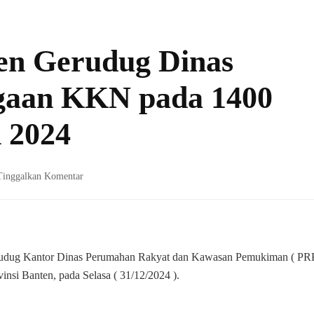
n Gerudug Dinas
gaan KKN pada 1400
 2024
pada
Tinggalkan Komentar
Ormas
LMP
Banten
Gerudug
Dinas
rudug Kantor Dinas Perumahan Rakyat dan Kawasan Pemukiman ( P
Perkim
insi Banten, pada Selasa ( 31/12/2024 ).
Soroti
Dugaan
KKN