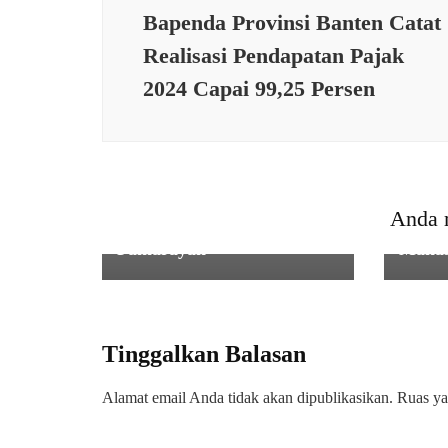
Bapenda Provinsi Banten Catat
Realisasi Pendapatan Pajak
2024 Capai 99,25 Persen
SERBA SERBI
SERBA
Warga keluhkan
HIMA
pembangunan irigasi
dan B
Anda 
Program P3-TGAI di
Sebag
Pamarayan
Mahas
Tinggalkan Balasan
Alamat email Anda tidak akan dipublikasikan.
Ruas ya