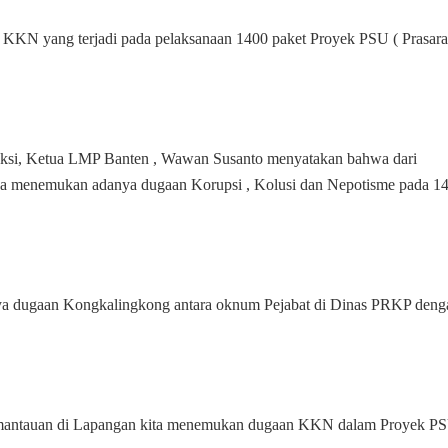
pada
1400
KKN yang terjadi pada pelaksanaan 1400 paket Proyek PSU ( Prasar
Proyek
PSU
tahun
2024
 Aksi, Ketua LMP Banten , Wawan Susanto menyatakan bahwa dari
knya menemukan adanya dugaan Korupsi , Kolusi dan Nepotisme pada 1
ya dugaan Kongkalingkong antara oknum Pejabat di Dinas PRKP deng
an pemantauan di Lapangan kita menemukan dugaan KKN dalam Proyek P