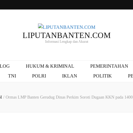
LIPUTANBANTEN.COM
Informasi Lengkap dan Akurat
ALOG
HUKUM & KRIMINAL
PEMERINTAHAN
TNI
POLRI
IKLAN
POLITIK
P
BI
/
Ormas LMP Banten Gerudug Dinas Perkim Soroti Dugaan KKN pada 1400