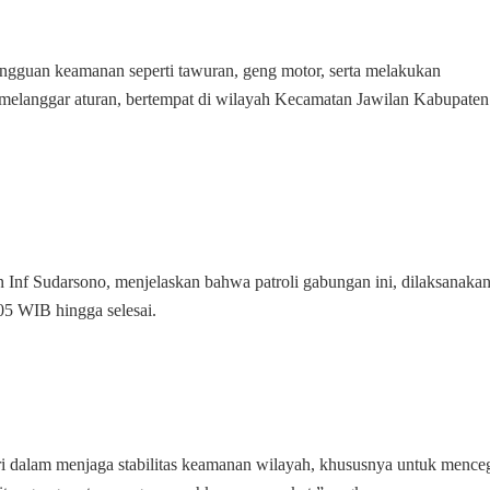
Bersama
Polsek
Jawilan
gangguan keamanan seperti tawuran, geng motor, serta melakukan
Gelar
g melanggar aturan, bertempat di wilayah Kecamatan Jawilan Kabupaten
Patroli
Gabungan
nf Sudarsono, menjelaskan bahwa patroli gabungan ini, dilaksanaka
05 WIB hingga selesai.
ri dalam menjaga stabilitas keamanan wilayah, khususnya untuk mence