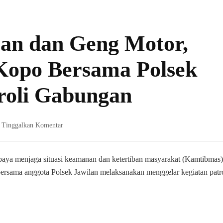
an dan Geng Motor,
Kopo Bersama Polsek
troli Gabungan
pada
Tinggalkan Komentar
Cegah
Aksi
Tawuran
paya menjaga situasi keamanan dan ketertiban masyarakat (Kamtibmas)
dan
sama anggota Polsek Jawilan melaksanakan menggelar kegiatan patro
Geng
Motor,
Koramil
0602-
21/Kopo