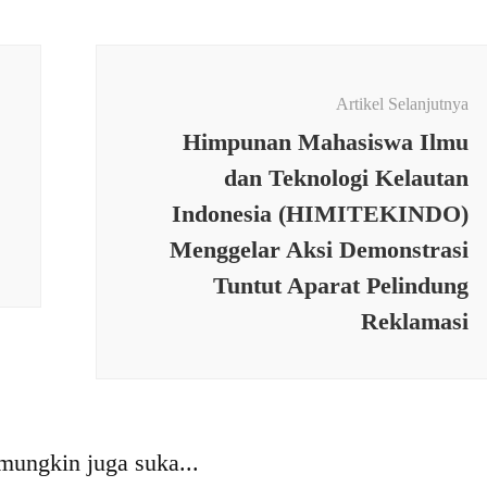
Artikel Selanjutnya
Himpunan Mahasiswa Ilmu
dan Teknologi Kelautan
Indonesia (HIMITEKINDO)
Menggelar Aksi Demonstrasi
Tuntut Aparat Pelindung
Reklamasi
HUKUM & KRIMINAL
Dandim 0602/Serang
M & KRIMINAL
Apresiasi Kinerja Babinsa
 Umur 5 Tahun di
Yang Berhasil Amankan
mungkin juga suka...
uli Kakek Berusia 74
Pengedar Narkoba Jenis