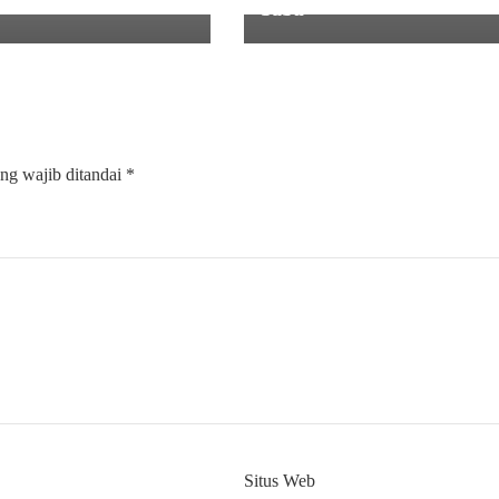
n
Sabu
ng wajib ditandai
*
Situs Web