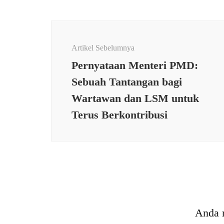
Navigasi
Artikel
Artikel Sebelumnya
Pernyataan Menteri PMD:
Sebuah Tantangan bagi
Wartawan dan LSM untuk
Terus Berkontribusi
HUKUM &
KRIMINAL
,
PEMERINTAHAN
,
PERISTIWA
Insiden Wartawan
HUKU
Dikeroyok Oknum, Menteri
Bocah
Anda 
LH Minta Kapolri Tangkap
Dicab