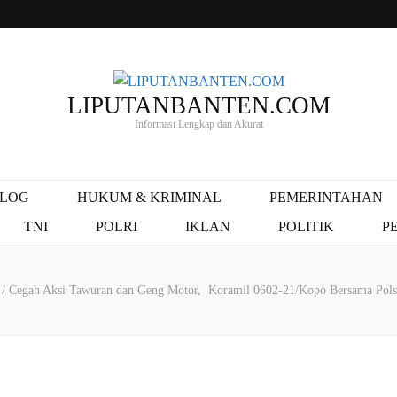
LIPUTANBANTEN.COM
Informasi Lengkap dan Akurat
ALOG
HUKUM & KRIMINAL
PEMERINTAHAN
TNI
POLRI
IKLAN
POLITIK
P
L
/
Cegah Aksi Tawuran dan Geng Motor, Koramil 0602-21/Kopo Bersama Polse