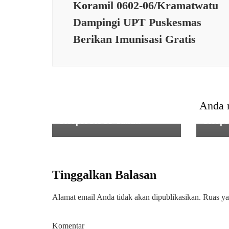
Koramil 0602-06/Kramatwatu
Dampingi UPT Puskesmas
Berikan Imunisasi Gratis
IKLA
IKLAN
Pimpi
Pimpinan Beserta Staf
RSUD 
BAPPEDA Kota Serang
Prawi
Anda 
Mengucapkan Selamat Hari
Mengu
Korpri Ke 53 Tahun
Korpr
Tinggalkan Balasan
Alamat email Anda tidak akan dipublikasikan.
Ruas ya
Komentar