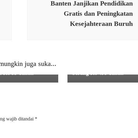
Banten Janjikan Pendidikan
Gratis dan Peningkatan
Kesejahteraan Buruh
N
nan Beserta Staf
IKLAN
Djrajat
Dandim 0602/Serang
ranegara Serang
Beserta Staff dan Jajaran
mungkin juga suka...
capkan Selamat Hari
Mengucapkan HUT Kab.
i Ke 53 Tahun
Serang Ke 498 Tahun
ng wajib ditandai
*