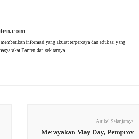
Kota
Serang
Mengucapkan
Hari
Buruh
ten.com
Internasional
Tahun
 memberikan informasi yang akurat terpercaya dan edukasi yang
2025
masyarakat Banten dan sekitarnya
Artikel Selanjutnya
Merayakan May Day, Pemprov