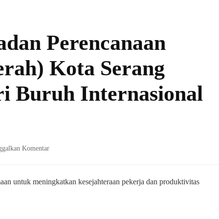
adan Perencanaan
rah) Kota Serang
 Buruh Internasional
pada
ggalkan Komentar
Dinas
Bappeda
(Badan
aan untuk meningkatkan kesejahteraan pekerja dan produktivitas
Perencanaan
Pembangunan
Daerah)