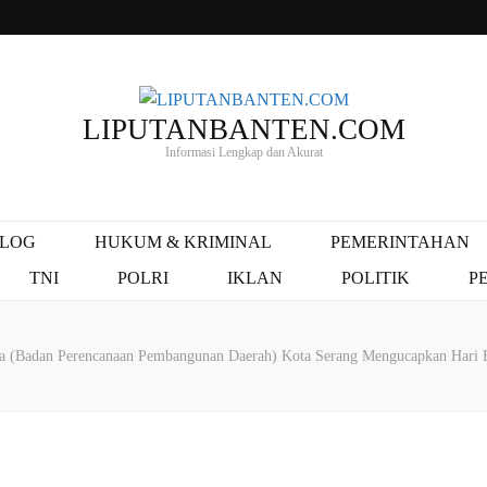
LIPUTANBANTEN.COM
Informasi Lengkap dan Akurat
ALOG
HUKUM & KRIMINAL
PEMERINTAHAN
TNI
POLRI
IKLAN
POLITIK
P
a (Badan Perencanaan Pembangunan Daerah) Kota Serang Mengucapkan Hari B