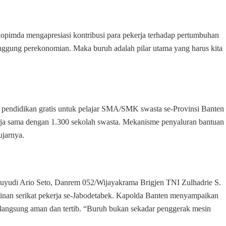
Peningkatan
Kesejahteraan
Buruh
pimda mengapresiasi kontribusi para pekerja terhadap pertumbuhan
nggung perekonomian. Maka buruh adalah pilar utama yang harus kita
endidikan gratis untuk pelajar SMA/SMK swasta se-Provinsi Banten
kerja sama dengan 1.300 sekolah swasta. Mekanisme penyaluran bantuan
ujarnya.
Suyudi Ario Seto, Danrem 052/Wijayakrama Brigjen TNI Zulhadrie S.
inan serikat pekerja se-Jabodetabek. Kapolda Banten menyampaikan
rlangsung aman dan tertib. “Buruh bukan sekadar penggerak mesin