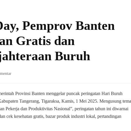
ay, Pemprov Banten
an Gratis dan
jahteraan Buruh
pada
mentar
Merayakan
May
Day,
 Provinsi Banten menggelar puncak peringatan Hari Buruh
Pemprov
 Kabupaten Tangerang, Tigaraksa, Kamis, 1 Mei 2025. Mengusung tem
Banten
 Pekerja dan Produktivitas Nasional”, peringatan tahun ini diwarnai
Janjikan
an cek kesehatan gratis, bazar produk industri lokal, pertandingan
Pendidikan
Gratis
dan