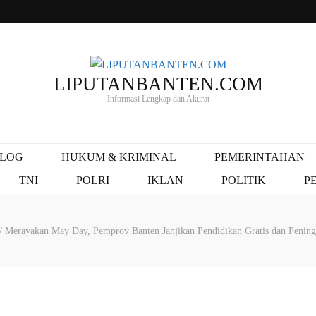
LIPUTANBANTEN.COM
Informasi Lengkap dan Akurat
ALOG
HUKUM & KRIMINAL
PEMERINTAHAN
TNI
POLRI
IKLAN
POLITIK
P
/
Merayakan May Day, Pemprov Banten Janjikan Pendidikan Gratis dan Pening