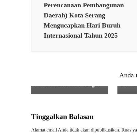
Perencanaan Pembangunan
Daerah) Kota Serang
Mengucapkan Hari Buruh
Internasional Tahun 2025
SERBA SERBI
Pimda 144 Tapak Suci Kota
Cilegon Gelar Kejuaraan
Pencak Silat Pelajar se-
SERBA
Anda 
Banten untuk Perebutkan
Cuaca
Piala Dandim 0623 Cilegon
KSOP 
Tinggalkan Balasan
Alamat email Anda tidak akan dipublikasikan.
Ruas ya