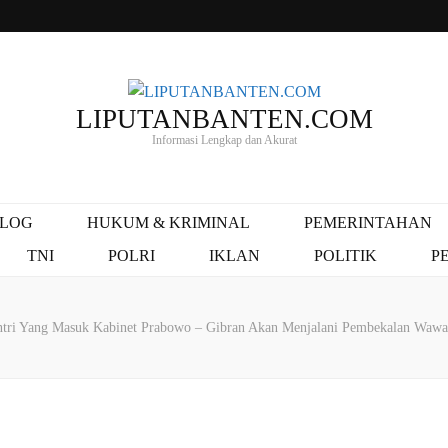
LIPUTANBANTEN.COM
Informasi Lengkap dan Akurat
ALOG
HUKUM & KRIMINAL
PEMERINTAHAN
TNI
POLRI
IKLAN
POLITIK
P
tri Yang Masuk Kabinet Prabowo – Gibran Akan Menjalani Pembekalan Wawa