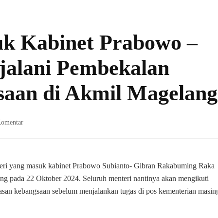
k Kabinet Prabowo –
jalani Pembekalan
aan di Akmil Magelang
pada
Komentar
Mentri
Yang
Masuk
Kabinet
teri yang masuk kabinet Prabowo Subianto- Gibran Rakabuming Raka
Prabowo
ng pada 22 Oktober 2024. Seluruh menteri nantinya akan mengikuti
–
an kebangsaan sebelum menjalankan tugas di pos kementerian masin
Gibran
Akan
Menjalani