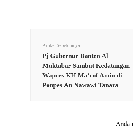
Navigasi
Artikel
Artikel Sebelumnya
Pj Gubernur Banten Al
Muktabar Sambut Kedatangan
Wapres KH Ma’ruf Amin di
Ponpes An Nawawi Tanara
PEME
PEMERINTAHAN
Beri 
Bawaslu: Tidak Ada
Binaa
Anda 
Kampanye Pada Safari
Rutan
Ramadan Bupati Serang
Jalin