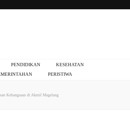
PENDIDIKAN
KESEHATAN
EMERINTAHAN
PERISTIWA
san Kebangsaan di Akmil Magelang