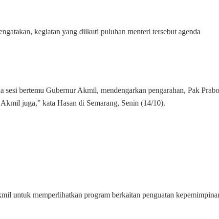
Pembekalan
Wawasan
Kebangsaan
atakan, kegiatan yang diikuti puluhan menteri tersebut agenda
di
Akmil
Magelang
da sesi bertemu Gubernur Akmil, mendengarkan pengarahan, Pak Pra
i Akmil juga,” kata Hasan di Semarang, Senin (14/10).
 Akmil untuk memperlihatkan program berkaitan penguatan kepemimpina