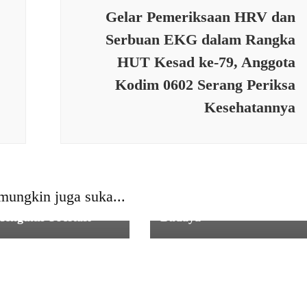
Gelar Pemeriksaan HRV dan
Serbuan EKG dalam Rangka
HUT Kesad ke-79, Anggota
Kodim 0602 Serang Periksa
Kesehatannya
N
,
TNI
PEMERINTAHAN
,
PENDIDIK
IDIKAN
,
PERISTIWA
Sukses Gelar Budaya ‘Kita
isme Rektor,
Indonesia’ DPR RI Komisi
mungkin juga suka...
ingen POMNAS 2025
X Usulkan Giat Semarak
Mengukir Prestasi
Budaya