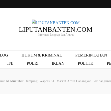
LIPUTANBANTEN.COM
Informasi Lengkap dan Akurat
ALOG
HUKUM & KRIMINAL
PEMERINTAHAN
TNI
POLRI
IKLAN
POLITIK
P
rnur Al Muktabar Dampingi Wapres KH Ma’ruf Amin Canangkan Pembangunan