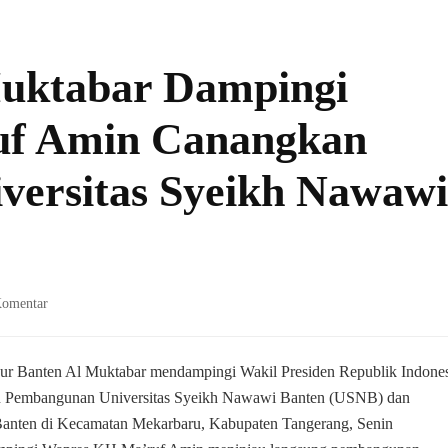
Muktabar Dampingi
f Amin Canangkan
ersitas Syeikh Nawawi
pada
Komentar
Pj
Gubernur
Al
nur Banten Al Muktabar mendampingi Wakil Presiden Republik Indone
Muktabar
n Pembangunan Universitas Syeikh Nawawi Banten (USNB) dan
Dampingi
anten di Kecamatan Mekarbaru, Kabupaten Tangerang, Senin
Wapres