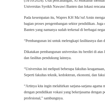
(14/10/2024). Usai pencanangan, Al Muktabar mend
Universitas Syeikh Nawawi Banten dan lokasi renca
Pada kesempatan itu, Wapres KH Ma’ruf Amin menga
bagian proses pengembangan sektor pendidikan. Juga
Banten yang namanya sudah terkenal di berbagai nega
“Pembangunan ini untuk melengkapi fasilitasnya dan 
Dikatakan pembangunan universitas itu berdiri di atas l
dan fasilitas pendukung lainnya.
“Universitas ini meliputi beberapa fakultas keagamaan
Seperti fakultas teknik, kedokteran, ekonomi, dan faku
“Artinya kita ingin melahirkan sarjana-sarjana agama
dengan pendidikan vokasi yang bekerjasama dengan pe
profesional,” sambungnya.