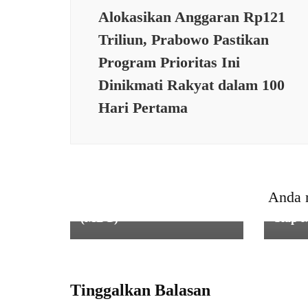
Alokasikan Anggaran Rp121
Triliun, Prabowo Pastikan
Program Prioritas Ini
Dinikmati Rakyat dalam 100
Hari Pertama
KESEHATAN
,
PEMERINTAHAN
,
PENDIDIKA
Kopka A. Rifai, Anggota
Koramil 0102/Cds Kodim
0601/Pandeglang Dampingi
PEND
Kegiatan Pendistribusian
Optim
Anda 
Makan Bergizi Gratis
Kont
(MBG)
Siap 
Tinggalkan Balasan