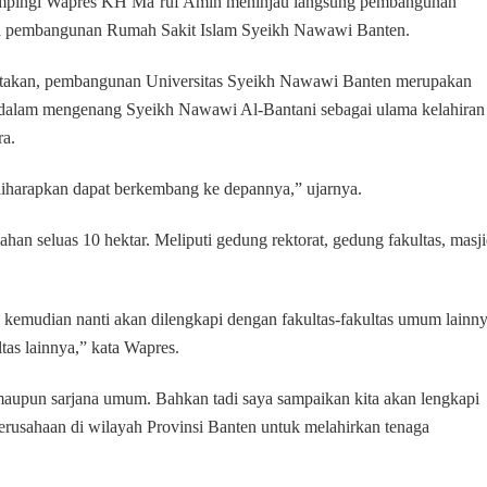
ampingi Wapres KH Ma’ruf Amin meninjau langsung pembangunan
KH
Ma’ruf
na pembangunan Rumah Sakit Islam Syeikh Nawawi Banten.
Amin
Canangkan
takan, pembangunan Universitas Syeikh Nawawi Banten merupakan
Pembangunan
 dalam mengenang Syeikh Nawawi Al-Bantani sebagai ulama kelahiran
Universitas
ra.
Syeikh
Nawawi
Banten
diharapkan dapat berkembang ke depannya,” ujarnya.
ahan seluas 10 hektar. Meliputi gedung rektorat, gedung fakultas, masji
, kemudian nanti akan dilengkapi dengan fakultas-fakultas umum lainny
ltas lainnya,” kata Wapres.
 maupun sarjana umum. Bahkan tadi saya sampaikan kita akan lengkapi
rusahaan di wilayah Provinsi Banten untuk melahirkan tenaga