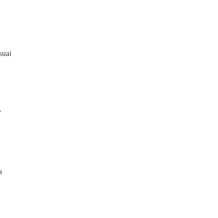
suai
”
a