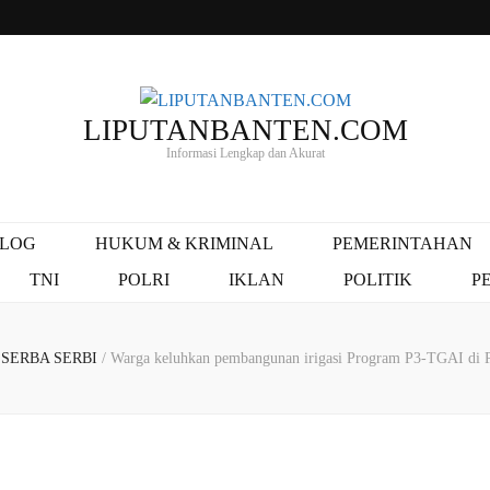
LIPUTANBANTEN.COM
Informasi Lengkap dan Akurat
ALOG
HUKUM & KRIMINAL
PEMERINTAHAN
TNI
POLRI
IKLAN
POLITIK
P
SERBA SERBI
/
Warga keluhkan pembangunan irigasi Program P3-TGAI di 