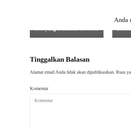
SERBA SERBI
Aliansi Masyarakat Peduli
SERBA
Kab. Serang Gelar Aksi
Dandi
Anda 
Dukungan terhadap UU
Anniv
TNI yang Disahkan DPR RI
Bante
Tinggalkan Balasan
Alamat email Anda tidak akan dipublikasikan.
Ruas ya
Komentar