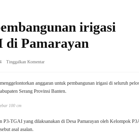
embangunan irigasi
 di Pamarayan
pada
4
Tinggalkan Komentar
Warga
keluhkan
pembangunan
ggelontorkan anggaran untuk pembangunan irigasi di seluruh pelo
irigasi
Kabupaten Serang Provinsi Banten.
Program
P3-
lebar 100 cm
TGAI
di
Pamarayan
n P3-TGAI yang dilaksanakan di Desa Pamarayan oleh Kelompok P3
ebut asal asalan.